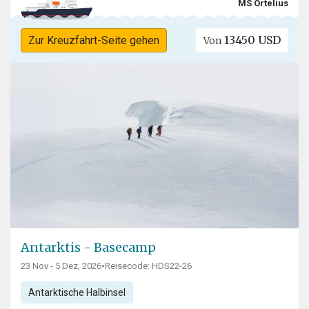
MS Ortelius
13450 USD
Zur Kreuzfahrt-Seite gehen
Von
Antarktis - Basecamp
23 Nov - 5 Dez, 2026
•
Reisecode: HDS22-26
Antarktische Halbinsel