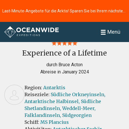
Last-Minute-Angebote für die Arktis! Sparen Sie bei Ihrem nächsten Abenteuer ⭢
Startseite
Bewertungen
Menü
Experience of a Lifetime
durch Bruce Acton
Abreise in January 2024
Region:
Antarktis
Reiseziele:
Südliche Orkneyinseln,
Antarktische Halbinsel,
Südliche
Shetlandinseln,
Weddell-Meer,
Falklandinseln,
Südgeorgien
Schiff:
MS Plancius