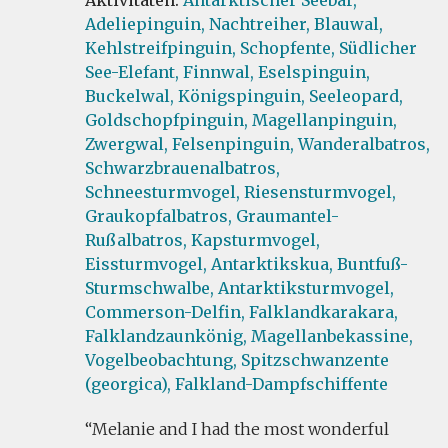
Aktivitäten:
Antarktischer Seebär,
Adeliepinguin,
Nachtreiher,
Blauwal,
Kehlstreifpinguin,
Schopfente,
Südlicher
See-Elefant,
Finnwal,
Eselspinguin,
Buckelwal,
Königspinguin,
Seeleopard,
Goldschopfpinguin,
Magellanpinguin,
Zwergwal,
Felsenpinguin,
Wanderalbatros,
Schwarzbrauenalbatros,
Schneesturmvogel,
Riesensturmvogel,
Graukopfalbatros,
Graumantel-
Rußalbatros,
Kapsturmvogel,
Eissturmvogel,
Antarktikskua,
Buntfuß-
Sturmschwalbe,
Antarktiksturmvogel,
Commerson-Delfin,
Falklandkarakara,
Falklandzaunkönig,
Magellanbekassine,
Vogelbeobachtung,
Spitzschwanzente
(georgica),
Falkland-Dampfschiffente
Melanie and I had the most wonderful