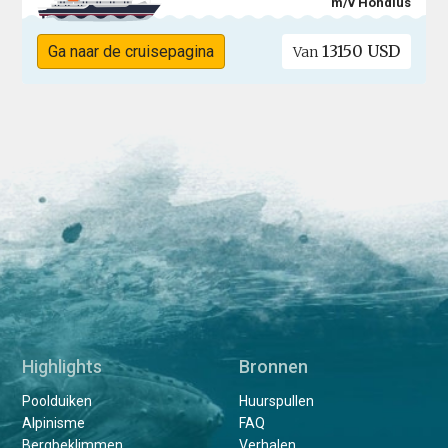
m/v Hondius
13150 USD
Ga naar de cruisepagina
Van
Highlights
Bronnen
Poolduiken
Huurspullen
Alpinisme
FAQ
Bergbeklimmen
Verhalen