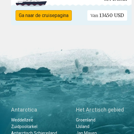
13450 USD
Ga naar de cruisepagina
Van
Antarctica
Het Arctisch gebied
Weddellzee
Groenland
Zuidpoolcirkel
IJsland
Antarctisch Schiereiland
Jan Mayen