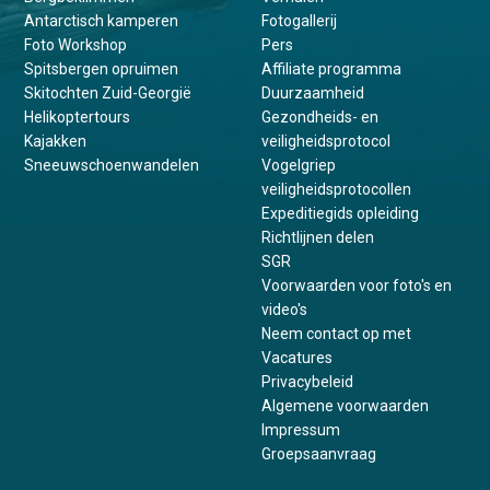
Antarctisch kamperen
Fotogallerij
Foto Workshop
Pers
Spitsbergen opruimen
Affiliate programma
Skitochten Zuid-Georgië
Duurzaamheid
Helikoptertours
Gezondheids- en
Kajakken
veiligheidsprotocol
Sneeuwschoenwandelen
Vogelgriep
veiligheidsprotocollen
Expeditiegids opleiding
Richtlijnen delen
SGR
Voorwaarden voor foto's en
video's
Neem contact op met
Vacatures
Privacybeleid
Algemene voorwaarden
Impressum
Groepsaanvraag