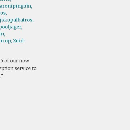
aronipinguïn,
os,
jskopalbatros,
pooljager,
jn,
en op,
Zuid-
95 of our now
eption service to
.