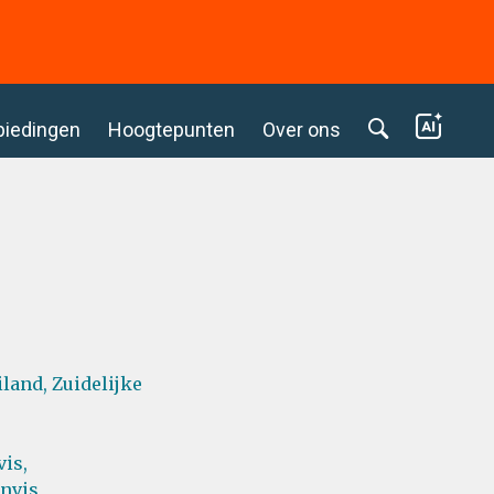
biedingen
Hoogtepunten
Over ons
iland,
Zuidelijke
is,
nvis,