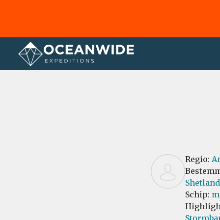
Home
Recensies
Regio:
An
Bestemm
Shetland
Schip:
m
Highligh
Stormba