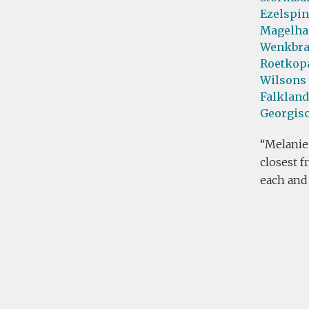
Ezelspin
Magelha
Wenkbra
Roetkopa
Wilsons 
Falkland
Georgisc
Melanie
closest f
each and