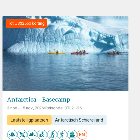
Tot US$2550 korting
Antarctica - Basecamp
3 nov. - 15 nov., 2026
•
Reiscode: OTL21-26
Laatste ligplaatsen
Antarctisch Schiereiland
EN