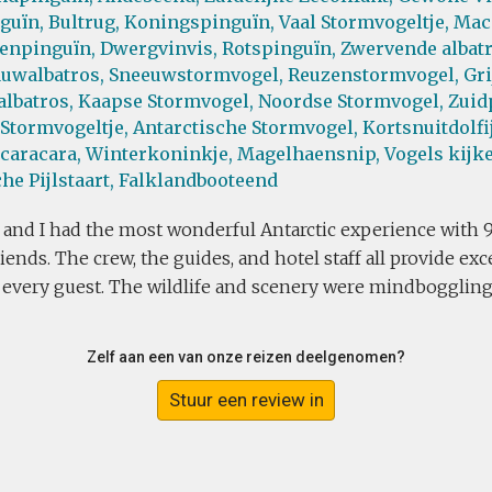
guïn,
Bultrug,
Koningspinguïn,
Vaal Stormvogeltje,
Mac
enpinguïn,
Dwergvinvis,
Rotspinguïn,
Zwervende albatr
uwalbatros,
Sneeuwstormvogel,
Reuzenstormvogel,
Gri
lbatros,
Kaapse Stormvogel,
Noordse Stormvogel,
Zuid
Stormvogeltje,
Antarctische Stormvogel,
Kortsnuitdolfi
caracara,
Winterkoninkje,
Magelhaensnip,
Vogels kijk
he Pijlstaart,
Falklandbooteend
 and I had the most wonderful Antarctic experience with 
riends. The crew, the guides, and hotel staff all provide exc
 every guest. The wildlife and scenery were mindboggling
Zelf aan een van onze reizen deelgenomen?
Stuur een review in