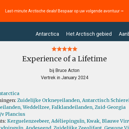
Last-minute Arctische deals! Bespaar op uw volgende avontuur ⭢
Antarctica
Het Arctisch gebied
Aan
Experience of a Lifetime
bij Bruce Acton
Vertrek in January 2024
tarctica
ingen:
Zuidelijke Orkneyeilanden,
Antarctisch Schiere
eilanden,
Weddellzee,
Falklandeilanden,
Zuid-Georgia
/v Plancius
ts:
Kerguelenzeebeer,
Adéliepinguïn,
Kwak,
Blauwe Vinv
ndpinguïn,
Andeseend,
Zuidelijke Zeeolifant,
Gewone Vi