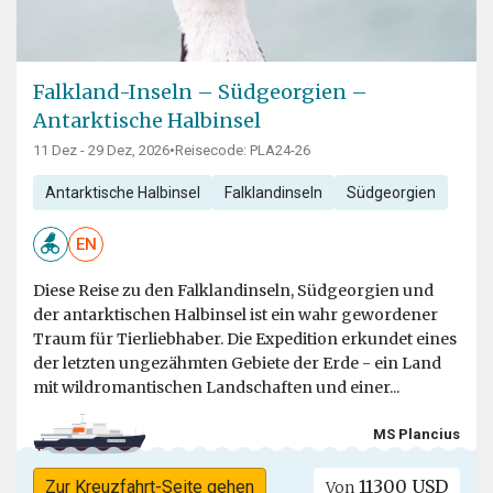
Falkland-Inseln – Südgeorgien –
Antarktische Halbinsel
11 Dez - 29 Dez, 2026
•
Reisecode: PLA24-26
Antarktische Halbinsel
Falklandinseln
Südgeorgien
EN
Diese Reise zu den Falklandinseln, Südgeorgien und
der antarktischen Halbinsel ist ein wahr gewordener
Traum für Tierliebhaber. Die Expedition erkundet eines
der letzten ungezähmten Gebiete der Erde - ein Land
mit wildromantischen Landschaften und einer...
MS Plancius
11300 USD
Zur Kreuzfahrt-Seite gehen
Von