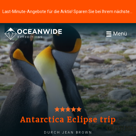
Last-Minute-Angebote für die Arktis! Sparen Sie bei Ihrem nächsten Abenteuer ⭢
Startseite
Bewertungen
Menü
Antarctica Eclipse trip
durch Jean Brown