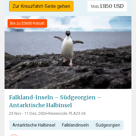
13150 USD
Zur Kreuzfahrt-Seite gehen
Von
Bis zu $5600 Rabatt
Falkland-Inseln – Südgeorgien –
Antarktische Halbinsel
23 Nov - 11 Dez, 2026
•
Reisecode: PLA23-26
Antarktische Halbinsel
Falklandinseln
Südgeorgien