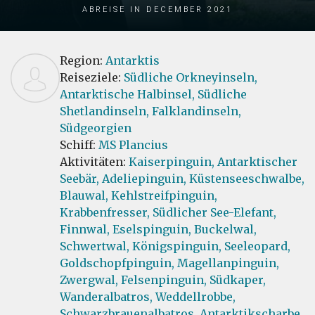
Abreise in December 2021
Region:
Antarktis
Reiseziele:
Südliche Orkneyinseln,
Antarktische Halbinsel,
Südliche
Shetlandinseln,
Falklandinseln,
Südgeorgien
Schiff:
MS Plancius
Aktivitäten:
Kaiserpinguin,
Antarktischer
Seebär,
Adeliepinguin,
Küstenseeschwalbe,
Blauwal,
Kehlstreifpinguin,
Krabbenfresser,
Südlicher See-Elefant,
Finnwal,
Eselspinguin,
Buckelwal,
Schwertwal,
Königspinguin,
Seeleopard,
Goldschopfpinguin,
Magellanpinguin,
Zwergwal,
Felsenpinguin,
Südkaper,
Wanderalbatros,
Weddellrobbe,
Schwarzbrauenalbatros,
Antarktikscharbe,