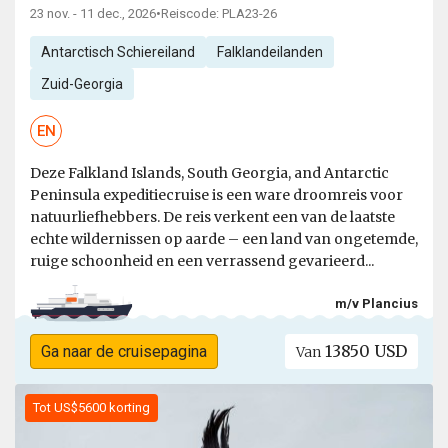
23 nov. - 11 dec., 2026
•
Reiscode: PLA23-26
Antarctisch Schiereiland
Falklandeilanden
Zuid-Georgia
EN
Deze Falkland Islands, South Georgia, and Antarctic
Peninsula expeditiecruise is een ware droomreis voor
natuurliefhebbers. De reis verkent een van de laatste
echte wildernissen op aarde – een land van ongetemde,
ruige schoonheid en een verrassend gevarieerd...
m/v Plancius
13850 USD
Ga naar de cruisepagina
Van
Tot US$5600 korting