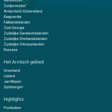
Weddellzee
Zuidpoolcirkel
Antarctisch Schiereiland
Kaapverdië
Falklandeilanden
Zuid-Georgia
Zuidelijke Sandwicheilanden
Zuidelijke Shetlandeilanden
Zuidelijke Orkneyeilanden
Rosszee
Het Arctisch gebied
Groenland
IJsland
Jan Mayen
Spitsbergen
Highlights
Poolduiken