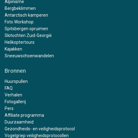
Alpinisme
Bergbeklimmen
Antarctisch kamperen
Foto Workshop
Spitsbergen opruimen
Skitochten Zuid-Georgië
Helikoptertours
Kajakken
Sneeuwschoenwandelen
Bronnen
Huurspullen
FAQ
Verhalen
Fotogallerij
Pers
Affiliate programma
Duurzaamheid
Gezondheids- en veiligheidsprotocol
Vogelgriep veiligheidsprotocollen