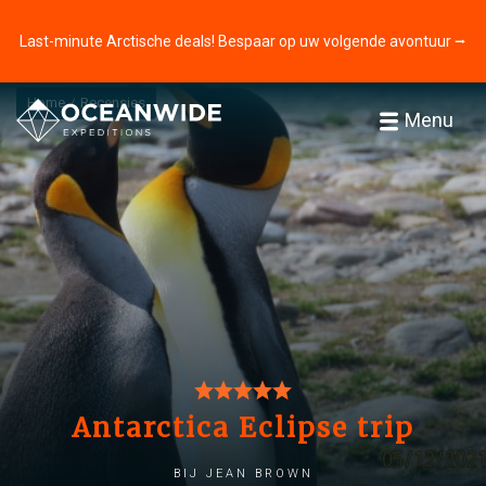
Last-minute Arctische deals! Bespaar op uw volgende avontuur ⭢
Home
Recensies
Menu
Antarctica Eclipse trip
bij Jean Brown