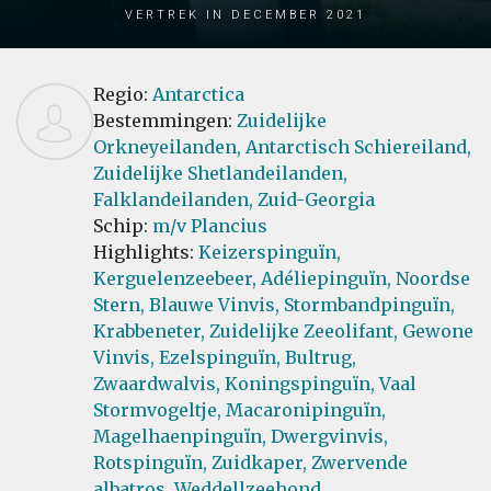
Vertrek in December 2021
Regio:
Antarctica
Bestemmingen:
Zuidelijke
Orkneyeilanden,
Antarctisch Schiereiland,
Zuidelijke Shetlandeilanden,
Falklandeilanden,
Zuid-Georgia
Schip:
m/v Plancius
Highlights:
Keizerspinguïn,
Kerguelenzeebeer,
Adéliepinguïn,
Noordse
Stern,
Blauwe Vinvis,
Stormbandpinguïn,
Krabbeneter,
Zuidelijke Zeeolifant,
Gewone
Vinvis,
Ezelspinguïn,
Bultrug,
Zwaardwalvis,
Koningspinguïn,
Vaal
Stormvogeltje,
Macaronipinguïn,
Magelhaenpinguïn,
Dwergvinvis,
Rotspinguïn,
Zuidkaper,
Zwervende
albatros,
Weddellzeehond,