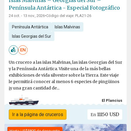
Islas Malvinas – Georgias del Sur –
Península Antártica - Especial Fotográfico
24 oct. - 13 nov., 2026
•
Código del viaje: PLA21-26
Península Antártica
Islas Malvinas
Islas Georgias del Sur
EN
Un crucero a las islas Malvinas, las islas Georgias del Sur
y la Península Antártica. Visite una de la más bellas
exhibiciones de vida silvestre sobre la Tierra. Este viaje
le permitirá conocer al menos 6 especies de pingüinos
¡y una gran cantidad de...
El Plancius
11150 USD
Ir a la página de cruceros
En
Hasta US$5800 de descuento