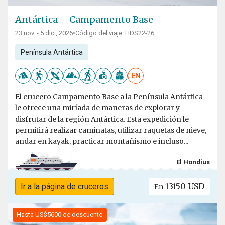
Antártica – Campamento Base
23 nov. - 5 dic., 2026
•
Código del viaje: HDS22-26
Península Antártica
EN
El crucero Campamento Base a la Península Antártica
le ofrece una miríada de maneras de explorar y
disfrutar de la región Antártica. Esta expedición le
permitirá realizar caminatas, utilizar raquetas de nieve,
andar en kayak, practicar montañismo e incluso...
El Hondius
13150 USD
Ir a la página de cruceros
En
Hasta US$5600 de descuento