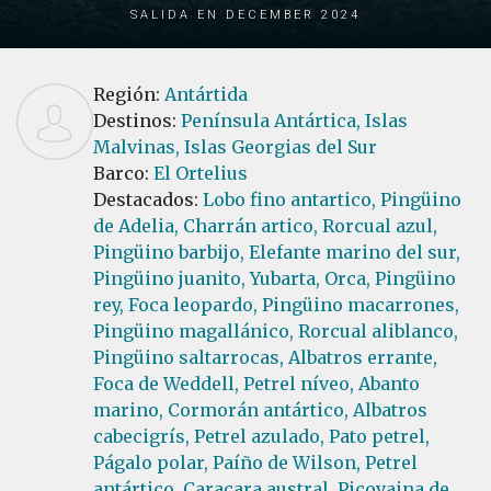
Salida en December 2024
Región:
Antártida
Destinos:
Península Antártica,
Islas
Malvinas,
Islas Georgias del Sur
Barco:
El Ortelius
Destacados:
Lobo fino antartico,
Pingüino
de Adelia,
Charrán artico,
Rorcual azul,
Pingüino barbijo,
Elefante marino del sur,
Pingüino juanito,
Yubarta,
Orca,
Pingüino
rey,
Foca leopardo,
Pingüino macarrones,
Pingüino magallánico,
Rorcual aliblanco,
Pingüino saltarrocas,
Albatros errante,
Foca de Weddell,
Petrel níveo,
Abanto
marino,
Cormorán antártico,
Albatros
cabecigrís,
Petrel azulado,
Pato petrel,
Págalo polar,
Paíño de Wilson,
Petrel
antártico,
Caracara austral,
Picovaina de