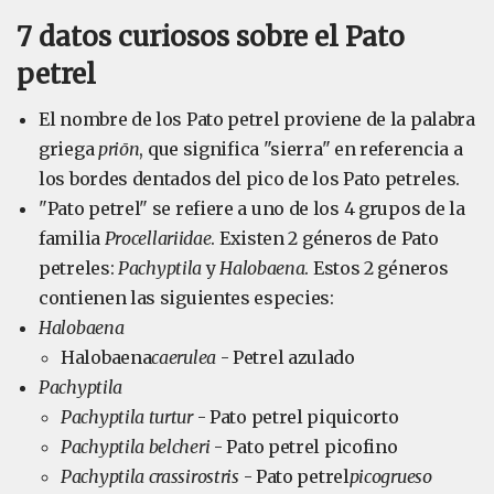
7 datos curiosos sobre el Pato
petrel
El nombre de los Pato petrel proviene de la palabra
griega
priōn
, que significa "sierra" en referencia a
los bordes dentados del pico de los Pato petreles.
"Pato petrel" se refiere a uno de los 4 grupos de la
familia
Procellariidae
. Existen 2 géneros de Pato
petreles:
Pachyptila
y
Halobaena
. Estos 2 géneros
contienen las siguientes especies:
Halobaena
Halobaena
caerulea
- Petrel azulado
Pachyptila
Pachyptila turtur
- Pato petrel piquicorto
Pachyptila belcheri
- Pato petrel picofino
Pachyptila crassirostris
- Pato petrel
picogrueso