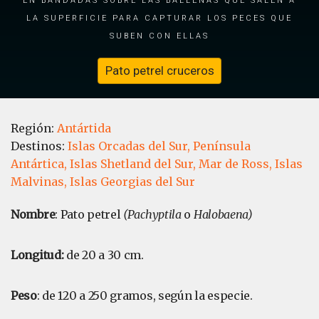
LA SUPERFICIE PARA CAPTURAR LOS PECES QUE
SUBEN CON ELLAS
Pato petrel cruceros
Región:
Antártida
Destinos:
Islas Orcadas del Sur,
Península
Antártica,
Islas Shetland del Sur,
Mar de Ross,
Islas
Malvinas,
Islas Georgias del Sur
Nombre
: Pato petrel
(Pachyptila
o
Halobaena)
Longitud:
de 20 a 30 cm.
Peso
: de 120 a 250 gramos, según la especie.