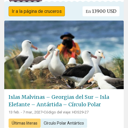
13900 USD
Ir a la página de cruceros
En
Islas Malvinas – Georgias del Sur – Isla
Elefante – Antártida – Círculo Polar
13 feb. - 7 mar., 2027
•
Código del viaje: HDS29-27
Últimas literas
Círculo Polar Antártico