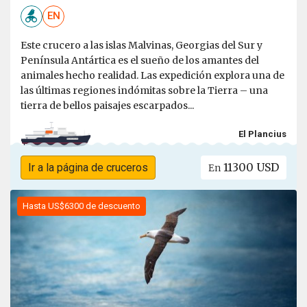
EN
Este crucero a las islas Malvinas, Georgias del Sur y
Península Antártica es el sueño de los amantes del
animales hecho realidad. Las expedición explora una de
las últimas regiones indómitas sobre la Tierra – una
tierra de bellos paisajes escarpados...
El Plancius
11300 USD
Ir a la página de cruceros
En
Hasta US$6300 de descuento