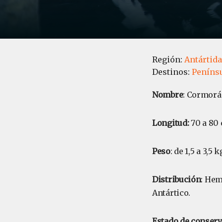
Región:
Antártida
Destinos:
Penínsu
Nombre
: Cormorá
Longitud:
70 a 80 
Peso
: de 1,5 a 3,5 k
Distribución
: Hem
Antártico.
Estado de conser