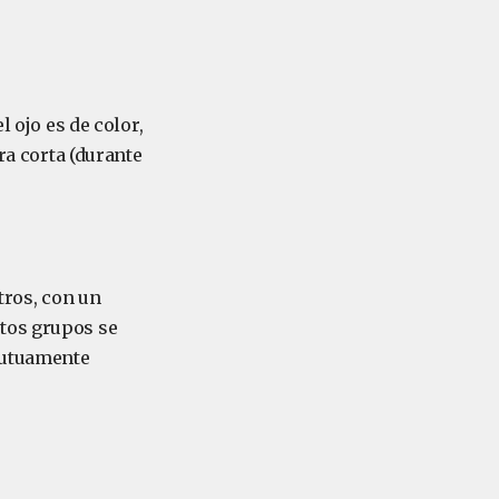
l ojo es de color,
ra corta (durante
ros, con un
stos grupos se
mutuamente