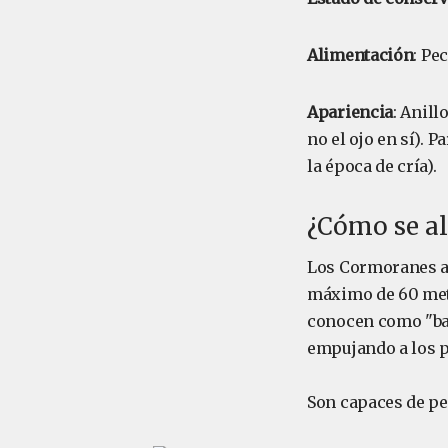
Alimentación
: Pe
Apariencia
: Anill
no el ojo en sí). 
la época de cría).
¿Cómo se a
Los Cormoranes an
máximo de 60 metr
conocen como "bal
empujando a los p
Son capaces de pe