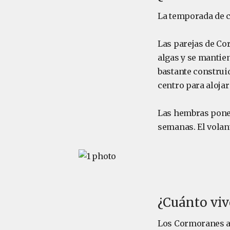
La temporada de c
Las parejas de Co
algas y se mantie
bastante construi
centro para alojar
Las hembras ponen
semanas. El volan
¿Cuánto viv
Los Cormoranes ant