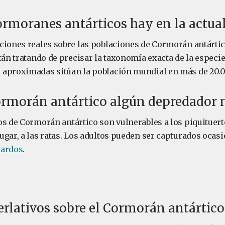
rmoranes antárticos hay en la actua
ciones reales sobre las poblaciones de Cormorán antárti
tán tratando de precisar la taxonomía exacta de la especie
aproximadas sitúan la población mundial en más de 20.0
ormorán antártico algún depredador 
os de Cormorán antártico son vulnerables a los piquituerto
ugar, a las ratas. Los adultos pueden ser capturados ocas
pardos
.
erlativos sobre el Cormorán antártico