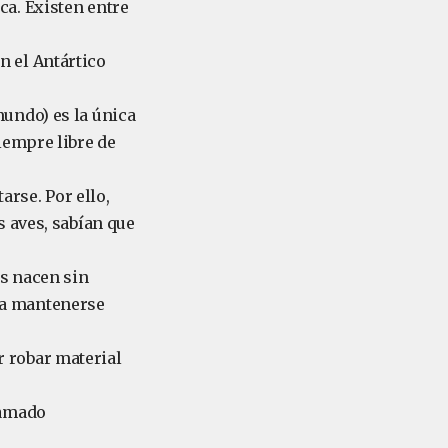
ca. Existen entre
n el Antártico
mundo) es la única
iempre libre de
rse. Por ello,
s aves, sabían que
os nacen sin
ra mantenerse
 robar material
lamado