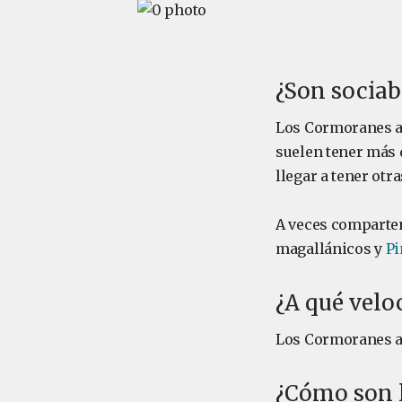
¿Son sociab
Los Cormoranes an
suelen tener más 
llegar a tener otra
A veces comparten
magallánicos y
Pi
¿A qué velo
Los Cormoranes an
¿Cómo son l