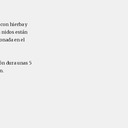
con hierba y
 nidos están
onada en el
ón dura unas 5
n.