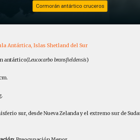
Cormorán antártico cruceros
la Antártica,
Islas Shetland del Sur
n antártico
(Leucocarbo bransfieldensis
)
cm.
g.
isferio sur, desde Nueva Zelanda y el extremo sur de Suda
vación
: Preocupación Menor.