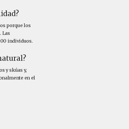
lidad?
cos porque los
. Las
00 individuos.
natural?
s y skúas y,
ionalmente en el