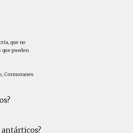
ría, que no
s que pueden
s
, Cormoranes
os?
 antárticos?