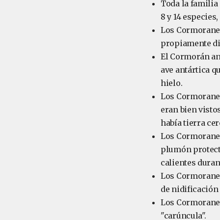
Toda la familia
8 y 14 especies
Los Cormoranes 
propiamente di
El Cormorán ant
ave antártica q
hielo.
Los Cormoranes 
eran bien visto
había tierra cer
Los Cormoranes 
plumón protect
calientes duran
Los Cormoranes
de nidificación
Los Cormoranes 
"carúncula".