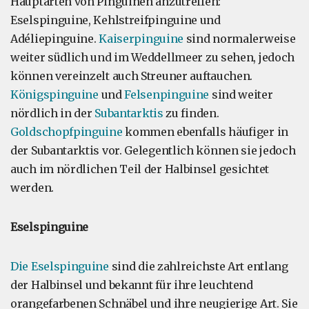
Hauptarten von Pinguinen anzutreffen:
Eselspinguine, Kehlstreifpinguine und
Adéliepinguine.
Kaiserpinguine
sind normalerweise
weiter südlich und im Weddellmeer zu sehen, jedoch
können vereinzelt auch Streuner auftauchen.
Königspinguine
und
Felsenpinguine
sind weiter
nördlich in der
Subantarktis
zu finden.
Goldschopfpinguine
kommen ebenfalls häufiger in
der Subantarktis vor. Gelegentlich können sie jedoch
auch im nördlichen Teil der Halbinsel gesichtet
werden.
Eselspinguine
Die Eselspinguine
sind die zahlreichste Art entlang
der Halbinsel und bekannt für ihre leuchtend
orangefarbenen Schnäbel und ihre neugierige Art. Sie