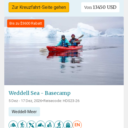
13450 USD
Zur Kreuzfahrt-Seite gehen
Von
Bis zu $3600 Rabatt
Weddell Sea - Basecamp
5 Dez - 17 Dez, 2026
•
Reisecode: HDS23-26
Weddell-Meer
EN