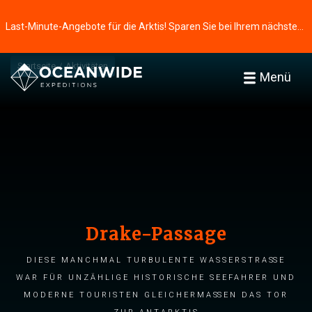
Last-Minute-Angebote für die Arktis! Sparen Sie bei Ihrem nächsten Abenteuer ⭢
Startseite
Aktivitäten
Menü
Drake-Passage
Diese manchmal turbulente Wasserstraße
war für unzählige historische Seefahrer und
moderne Touristen gleichermaßen das Tor
zur Antarktis