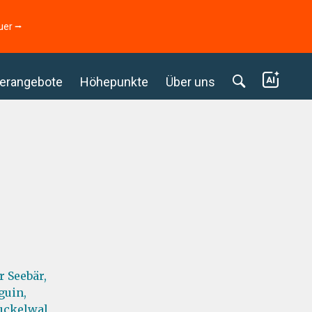
uer ⭢
erangebote
Höhepunkte
Über uns
r Seebär,
guin,
uckelwal,