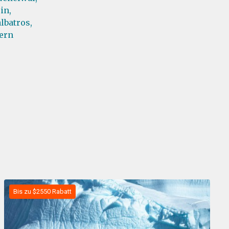
in,
lbatros,
ern
Bis zu $2550 Rabatt