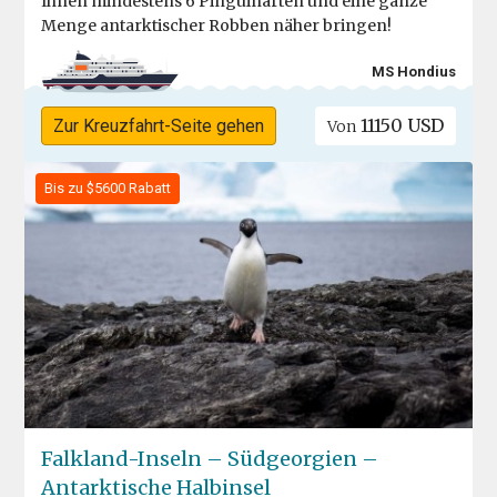
Ihnen mindestens 6 Pinguinarten und eine ganze
Menge antarktischer Robben näher bringen!
MS Hondius
11150 USD
Zur Kreuzfahrt-Seite gehen
Von
Bis zu $5600 Rabatt
Falkland-Inseln – Südgeorgien –
Antarktische Halbinsel