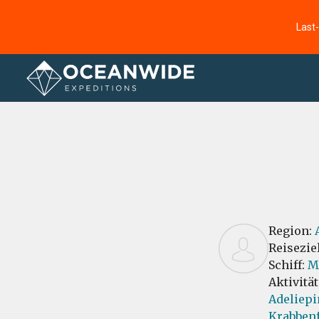
Last
Startseite
Bewertungen
Region:
Reisezie
Schiff:
M
Aktivitä
Adeliepi
Krabbenf