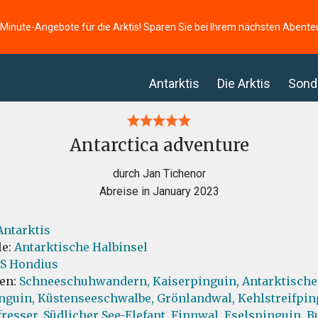
-Minute-Angebote für die Arktis! Sparen Sie bei Ihrem nächsten Abente
Antarktis
Die Arktis
Sond
Antarctica adventure
durch Jan Tichenor
Abreise in January 2023
Antarktis
le:
Antarktische Halbinsel
S Hondius
ten:
Schneeschuhwandern,
Kaiserpinguin,
Antarktische
nguin,
Küstenseeschwalbe,
Grönlandwal,
Kehlstreifpin
resser,
Südlicher See-Elefant,
Finnwal,
Eselspinguin,
B