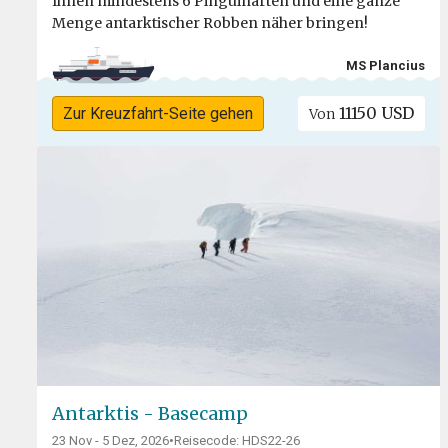
Ihnen mindestens 6 Pinguinarten und eine ganze
Menge antarktischer Robben näher bringen!
MS Plancius
11150 USD
Zur Kreuzfahrt-Seite gehen
Von
Antarktis - Basecamp
23 Nov - 5 Dez, 2026
•
Reisecode: HDS22-26