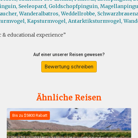
inguin,
Seeleopard,
Goldschopfpinguin,
Magellanpingu
aucher,
Wanderalbatros,
Weddellrobbe,
Schwarzbrauena
turmvogel,
Kapsturmvogel,
Antarktiksturmvogel,
Wand
c & educational experience
Auf einer unserer Reisen gewesen?
Bewertung schreiben
Ähnliche Reisen
Bis zu $5800 Rabatt