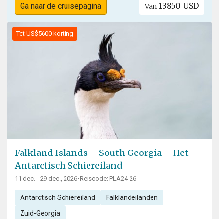
13850 USD
Ga naar de cruisepagina
Van
Tot US$5600 korting
Falkland Islands – South Georgia – Het
Antarctisch Schiereiland
11 dec. - 29 dec., 2026
•
Reiscode: PLA24-26
Antarctisch Schiereiland
Falklandeilanden
Zuid-Georgia