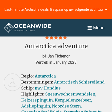
Last-minute Arctische deals! Bespaar op uw volgende avontuur ⭢
Home
Recensies
Menu
Antarctica adventure
bij Jan Tichenor
Vertrek in January 2023
Regio:
Antarctica
Bestemmingen:
Antarctisch Schiereiland
Schip:
m/v Hondius
Highlights:
Sneeuwschoenwandelen,
Keizerspinguïn,
Kerguelenzeebeer,
Adéliepinguïn,
Noordse Stern,