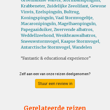
Groenlandse Walvis,
Stormbandpinguïn,
Krabbeneter,
Zuidelijke Zeeolifant,
Gewone
Vinvis,
Ezelspinguïn,
Bultrug,
Koningspinguïn,
Vaal Stormvogeltje,
Macaronipinguïn,
Magelhaenpinguïn,
Papegaaiduiker,
Zwervende albatros,
Weddellzeehond,
Wenkbrauwalbatros,
Sneeuwstormvogel,
Kaapse Stormvogel,
Antarctische Stormvogel,
Wandelen
Fantastic & educational experience
Zelf aan een van onze reizen deelgenomen?
Stuur een review in
Gerelateerde reizen