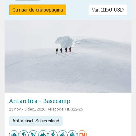
11150 USD
Ga naar de cruisepagina
Van
Antarctica - Basecamp
23 nov. - 5 dec., 2026
•
Reiscode: HDS22-26
Antarctisch Schiereiland
EN