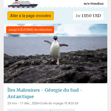
m/v Hondius
13150 USD
Aller à la page croisière
De
Jusqu'à $US5600 de réduction
Îles Malouines - Géorgie du Sud -
Antarctique
23 nov. - 11 déc., 2026
•
Code du voyage: PLA23-26