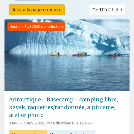
11150 USD
Aller à la page croisière
De
Jusqu'à $US2550 de réduction
Antarctique - Basecamp - camping libre,
kayak, raquettes/randonnée, alpinisme,
atelier photo
3 nov. - 15 nov., 2026
•
Code du voyage: OTL21-26