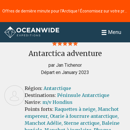
Offres de dernière minute pour l’Arctique ! Économisez sur votre prochaine aventure ⭢
Accueil
Commentaires
Menu
Antarctica adventure
par Jan Tichenor
Départ en January 2023
Région:
Antarctique
Destinations:
Péninsule Antarctique
Navire:
m/v Hondius
Points forts:
Raquettes à neige,
Manchot
empereur,
Otarie à fourrure antarctique,
Manchot Adélie,
Sterne arctique,
Baleine