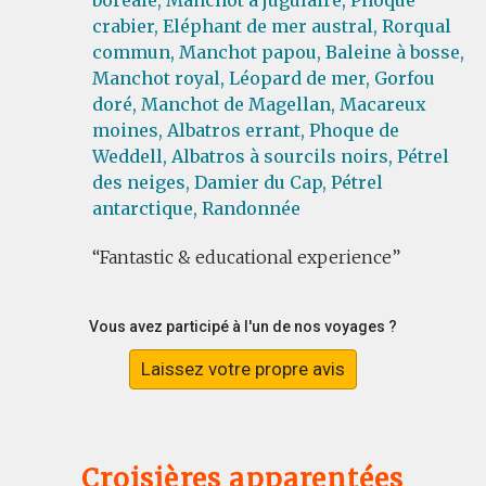
boréale,
Manchot à jugulaire,
Phoque
crabier,
Eléphant de mer austral,
Rorqual
commun,
Manchot papou,
Baleine à bosse,
Manchot royal,
Léopard de mer,
Gorfou
doré,
Manchot de Magellan,
Macareux
moines,
Albatros errant,
Phoque de
Weddell,
Albatros à sourcils noirs,
Pétrel
des neiges,
Damier du Cap,
Pétrel
antarctique,
Randonnée
Fantastic & educational experience
Vous avez participé à l'un de nos voyages ?
Laissez votre propre avis
Croisières apparentées