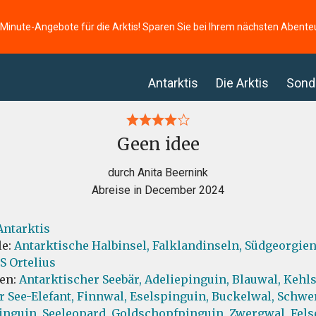
-Minute-Angebote für die Arktis! Sparen Sie bei Ihrem nächsten Abente
Antarktis
Die Arktis
Sond
Geen idee
durch Anita Beernink
Abreise in December 2024
Antarktis
le:
Antarktische Halbinsel,
Falklandinseln,
Südgeorgie
S Ortelius
ten:
Antarktischer Seebär,
Adeliepinguin,
Blauwal,
Kehls
r See-Elefant,
Finnwal,
Eselspinguin,
Buckelwal,
Schwer
inguin,
Seeleopard,
Goldschopfpinguin,
Zwergwal,
Fels