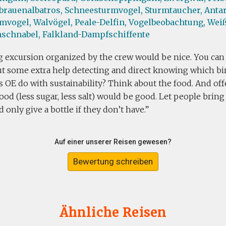
rauenalbatros,
Schneesturmvogel,
Sturmtaucher,
Anta
mvogel,
Walvögel,
Peale-Delfin,
Vogelbeobachtung,
Weiß
nschnabel,
Falkland-Dampfschiffente
g excursion organized by the crew would be nice. You can
t some extra help detecting and direct knowing which bird
s OE do with sustainability? Think about the food. And of
ood (less sugar, less salt) would be good. Let people brin
d only give a bottle if they don’t have.
Auf einer unserer Reisen gewesen?
Bewertung schreiben
Ähnliche Reisen