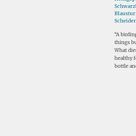
Schwarzb
Blaustur
Scheide
A birdin
things bu
What die
healthy f
bottle an