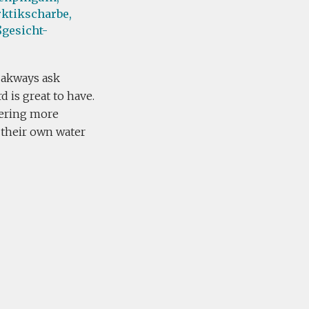
rktikscharbe,
gesicht-
 akways ask
 is great to have.
fering more
g their own water