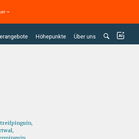
uer ⭢
erangebote
Höhepunkte
Über uns
n
treifpinguin,
twal,
enpinguin,