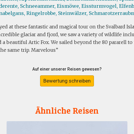
derente,
Schneeammer,
Eismöwe,
Eissturmvogel,
Elfen
nabelgans,
Ringelrobbe,
Steinwälzer,
Schmarotzerraub
ed at these fantastic and magical tour on the Svalbard Is
ncredible glaciar and fjord, we saw a variety of wildlife inc
 a beautiful Artic Fox. We sailed beyond the 80 pararell to t
the same trip. Marvelous
Auf einer unserer Reisen gewesen?
Bewertung schreiben
Ähnliche Reisen