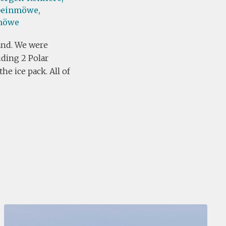
beinmöwe,
möwe
land. We were
luding 2 Polar
he ice pack. All of