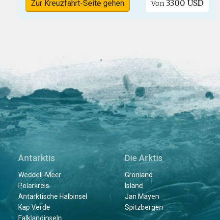
3300 USD
Zur Kreuzfahrt-Seite gehen
Von
Antarktis
Die Arktis
Weddell-Meer
Grönland
Polarkreis
Island
Antarktische Halbinsel
Jan Mayen
Kap Verde
Spitzbergen
Falklandinseln