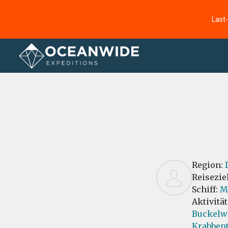
Last
Startseite
Bewertungen
Region:
Reisezie
Schiff:
M
Aktivitä
Buckelw
Krabbent