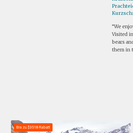
Prachtei
Kurzsch
We enjoy
Visited i
bears and
them in 
Bis zu $3518 Rabatt