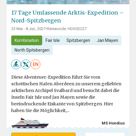
17 Tage Umfassende Arktis-Expedition –
Nord-Spitzbergen
23 Mai - 8 Jun, 2027
•
Reisecode: HDS02C27
Kombination
Fair Isle
Spitzbergen
Jan Mayen
North Spitsbergen
EN
Diese Abenteuer-Expedition führt Sie vom
schottischen Hafen Aberdeen zu unserem geliebten
arktischen Archipel Svalbard und besucht dabei die
Inseln Fair Isle und Jan Mayen sowie die
beeindruckende Eiskante von Spitzbergen. Hier
haben Sie die Möglichkeit,...
MS Hondius