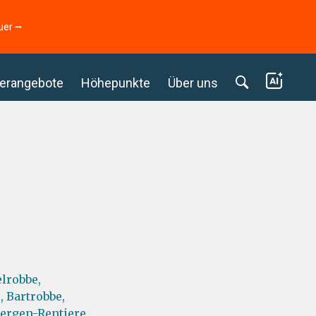
uer ⭢
erangebote
Höhepunkte
Über uns
elrobbe,
,
Bartrobbe,
bergen-Rentiere,