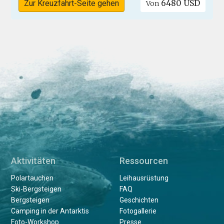
6480 USD
Zur Kreuzfahrt-Seite gehen
Von
Aktivitäten
Ressourcen
Polartauchen
Leihausrüstung
Ski-Bergsteigen
FAQ
Bergsteigen
Geschichten
Camping in der Antarktis
Fotogallerie
Foto-Workshop
Presse