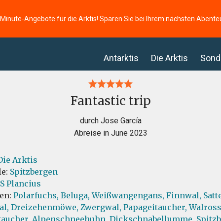
-Minute-Angebote für die Arktis! Sparen Sie bei Ihrem nächsten Abente
Antarktis
Die Arktis
Sond
Fantastic trip
durch Jose García
Abreise in June 2023
Die Arktis
le:
Spitzbergen
S Plancius
ten:
Polarfuchs,
Beluga,
Weißwangengans,
Finnwal,
Satt
al,
Dreizehenmöwe,
Zwergwal,
Papageitaucher,
Walross
aucher,
Alpenschneehuhn,
Dickschnabellumme,
Spitz