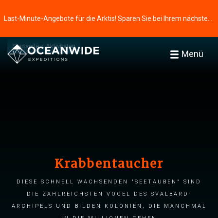
Last-Minute-Angebote für die Arktis! Sparen Sie bei Ihrem nächsten Abenteuer ⭢
Startseite
Aktivitäten
Menü
Krabbentaucher
Diese schnell wachsenden "Seetauben" sind
die zahlreichsten Vögel des Svalbard-
Archipels und bilden Kolonien, die manchmal
in die Millionen gehen