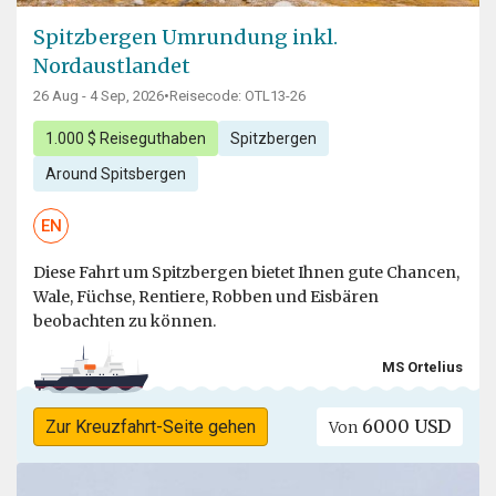
Spitzbergen Umrundung inkl.
Nordaustlandet
26 Aug - 4 Sep, 2026
•
Reisecode: OTL13-26
1.000 $ Reiseguthaben
Spitzbergen
Around Spitsbergen
EN
Diese Fahrt um Spitzbergen bietet Ihnen gute Chancen,
Wale, Füchse, Rentiere, Robben und Eisbären
beobachten zu können.
MS Ortelius
6000 USD
Zur Kreuzfahrt-Seite gehen
Von