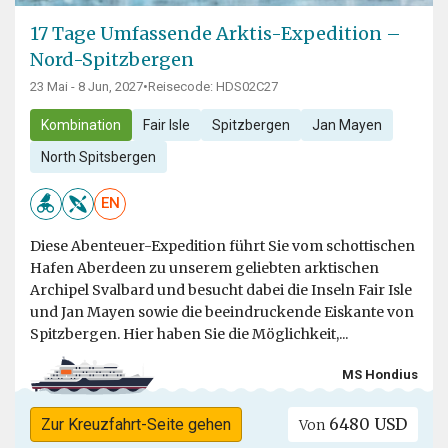
17 Tage Umfassende Arktis-Expedition –
Nord-Spitzbergen
23 Mai - 8 Jun, 2027
•
Reisecode: HDS02C27
Kombination
Fair Isle
Spitzbergen
Jan Mayen
North Spitsbergen
EN
Diese Abenteuer-Expedition führt Sie vom schottischen
Hafen Aberdeen zu unserem geliebten arktischen
Archipel Svalbard und besucht dabei die Inseln Fair Isle
und Jan Mayen sowie die beeindruckende Eiskante von
Spitzbergen. Hier haben Sie die Möglichkeit,...
MS Hondius
6480 USD
Zur Kreuzfahrt-Seite gehen
Von