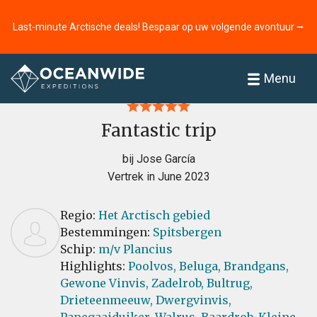
Last-minute Arctische deals! Bespaar op uw volgende avontuur ⭢
Home
Recensies
Menu
Fantastic trip
bij Jose García
Vertrek in June 2023
Regio:
Het Arctisch gebied
Bestemmingen:
Spitsbergen
Schip:
m/v Plancius
Highlights:
Poolvos,
Beluga,
Brandgans,
Gewone Vinvis,
Zadelrob,
Bultrug,
Drieteenmeeuw,
Dwergvinvis,