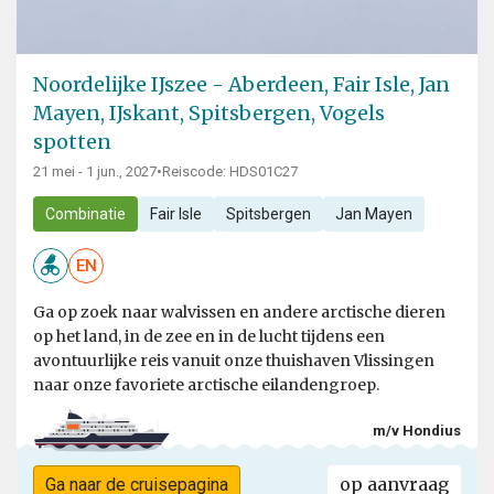
Noordelijke IJszee - Aberdeen, Fair Isle, Jan
Mayen, IJskant, Spitsbergen, Vogels
spotten
21 mei - 1 jun., 2027
•
Reiscode: HDS01C27
Combinatie
Fair Isle
Spitsbergen
Jan Mayen
EN
Ga op zoek naar walvissen en andere arctische dieren
op het land, in de zee en in de lucht tijdens een
avontuurlijke reis vanuit onze thuishaven Vlissingen
naar onze favoriete arctische eilandengroep.
m/v Hondius
op aanvraag
Ga naar de cruisepagina