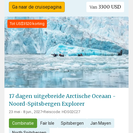
3300 USD
Ga naar de cruisepagina
Van
Tot US$3520 korting
17 dagen uitgebreide Arctische Oceaan -
Noord-Spitsbergen Explorer
23 mei - 8 jun., 2027
•
Reiscode: HDS02C27
Combinatie
Fair Isle
Spitsbergen
Jan Mayen
North Spitsbergen