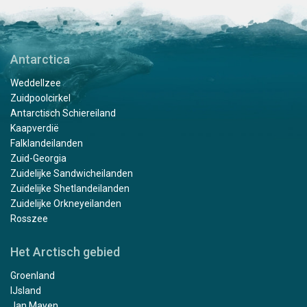
Antarctica
Weddellzee
Zuidpoolcirkel
Antarctisch Schiereiland
Kaapverdië
Falklandeilanden
Zuid-Georgia
Zuidelijke Sandwicheilanden
Zuidelijke Shetlandeilanden
Zuidelijke Orkneyeilanden
Rosszee
Het Arctisch gebied
Groenland
IJsland
Jan Mayen