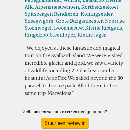
Papegaaiduiker,
Walrus,
Baardrob,
Kleine
Alk,
Alpensneeuwhoen,
Kortbekzeekoet,
Spitsbergen Rendieren,
Koningseider,
Sneeuwgors,
Grote Burgemeester,
Noordse
Stormvogel,
Ivoormeeuw,
Kleine Rietgans,
Ringelrob,
Steenloper,
Kleine Jager
We enjoyed at these fantastic and magical
tour on the Svalbard Island. We were Visited
incredible glaciar and fjord, we saw a variety
of wildlife including 2 Polar bears and a
beautiful Artic Fox. We sailed beyond the 80
pararell to the ice pack. All of them in the
same trip. Marvelous
Zelf aan een van onze reizen deelgenomen?
Stuur een review in