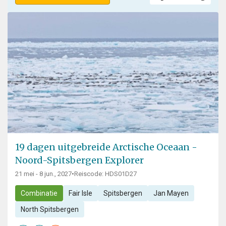
19 dagen uitgebreide Arctische Oceaan -
Noord-Spitsbergen Explorer
21 mei - 8 jun., 2027
•
Reiscode: HDS01D27
Combinatie
Fair Isle
Spitsbergen
Jan Mayen
North Spitsbergen