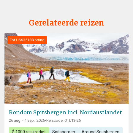
Gerelateerde reizen
Tot US$3518 korting
Rondom Spitsbergen incl. Nordaustlandet
26 aug. - 4 sep., 2026
•
Reiscode: OTL13-26
$ 1000 reiskrediet
Spitsbergen
Around Spitsbergen