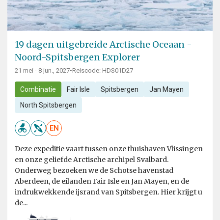
19 dagen uitgebreide Arctische Oceaan -
Noord-Spitsbergen Explorer
21 mei - 8 jun., 2027
•
Reiscode: HDS01D27
Combinatie
Fair Isle
Spitsbergen
Jan Mayen
North Spitsbergen
EN
Deze expeditie vaart tussen onze thuishaven Vlissingen
en onze geliefde Arctische archipel Svalbard.
Onderweg bezoeken we de Schotse havenstad
Aberdeen, de eilanden Fair Isle en Jan Mayen, en de
indrukwekkende ijsrand van Spitsbergen. Hier krijgt u
de...