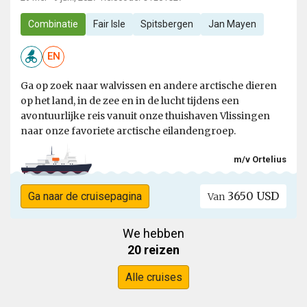
Combinatie
Fair Isle
Spitsbergen
Jan Mayen
EN
Ga op zoek naar walvissen en andere arctische dieren
op het land, in de zee en in de lucht tijdens een
avontuurlijke reis vanuit onze thuishaven Vlissingen
naar onze favoriete arctische eilandengroep.
m/v Ortelius
3650 USD
Ga naar de cruisepagina
Van
We hebben
20 reizen
Alle cruises