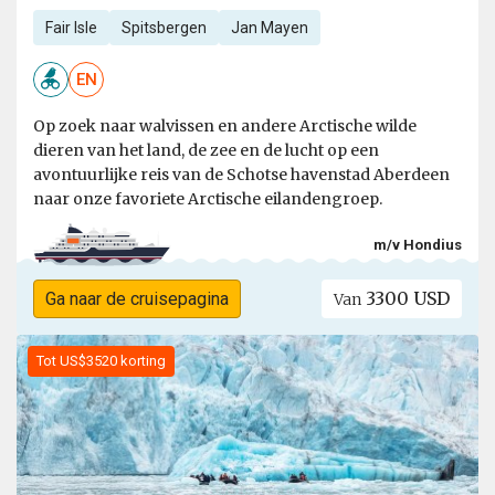
Fair Isle
Spitsbergen
Jan Mayen
EN
Op zoek naar walvissen en andere Arctische wilde
dieren van het land, de zee en de lucht op een
avontuurlijke reis van de Schotse havenstad Aberdeen
naar onze favoriete Arctische eilandengroep.
m/v Hondius
3300 USD
Ga naar de cruisepagina
Van
Tot US$3520 korting