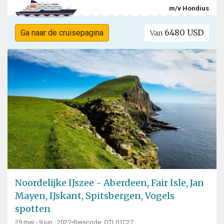
m/v Hondius
6480 USD
Ga naar de cruisepagina
Van
Noordelijke IJszee - Aberdeen, Fair Isle, Jan
Mayen, IJskant, Spitsbergen, Vogels
spotten
29 mei - 9 jun., 2027
•
Reiscode: OTL01C27