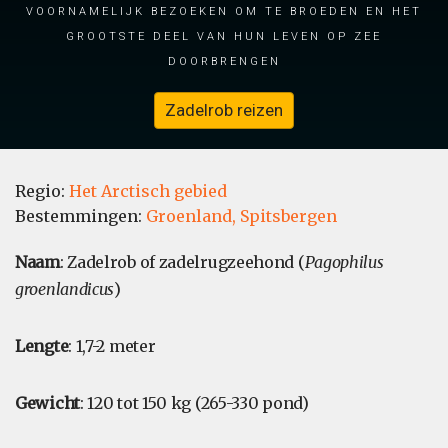
voornamelijk bezoeken om te broeden en het
grootste deel van hun leven op zee
doorbrengen
Zadelrob reizen
Regio:
Het Arctisch gebied
Bestemmingen:
Groenland,
Spitsbergen
Naam
: Zadelrob of zadelrugzeehond (
Pagophilus
groenlandicus
)
Lengte
: 1,7-2 meter
Gewicht
: 120 tot 150 kg (265-330 pond)