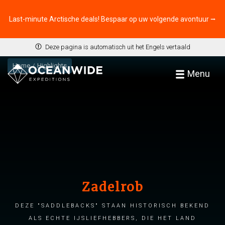
Last-minute Arctische deals! Bespaar op uw volgende avontuur ⭢
Deze pagina is automatisch uit het Engels vertaald
Home
Highlights
Menu
Zadelrob
Deze "saddlebacks" staan historisch bekend
als echte ijsliefhebbers, die het land