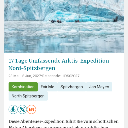
17 Tage Umfassende Arktis-Expedition –
Nord-Spitzbergen
23 Mai - 8 Jun, 2027
•
Reisecode: HDS02C27
Kombination
Fair Isle
Spitzbergen
Jan Mayen
North Spitsbergen
EN
Diese Abenteuer-Expedition führt Sie vom schottischen
Hafen Aberdeen zu unserem geliebten arktischen