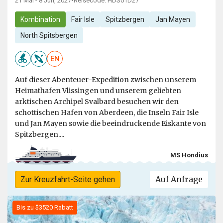
21 Mai - 8 Jun, 2027
•
Reisecode: HDS01D27
Kombination
Fair Isle
Spitzbergen
Jan Mayen
North Spitsbergen
EN
Auf dieser Abenteuer-Expedition zwischen unserem
Heimathafen Vlissingen und unserem geliebten
arktischen Archipel Svalbard besuchen wir den
schottischen Hafen von Aberdeen, die Inseln Fair Isle
und Jan Mayen sowie die beeindruckende Eiskante von
Spitzbergen....
MS Hondius
Auf Anfrage
Zur Kreuzfahrt-Seite gehen
Bis zu $3520 Rabatt