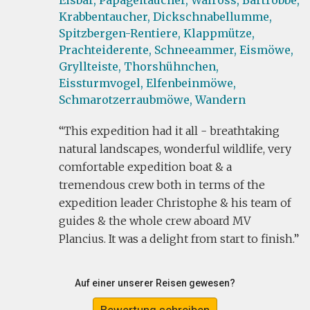
Eisbär,
Papageitaucher,
Walross,
Bartrobbe,
Krabbentaucher,
Dickschnabellumme,
Spitzbergen-Rentiere,
Klappmütze,
Prachteiderente,
Schneeammer,
Eismöwe,
Gryllteiste,
Thorshühnchen,
Eissturmvogel,
Elfenbeinmöwe,
Schmarotzerraubmöwe,
Wandern
This expedition had it all - breathtaking
natural landscapes, wonderful wildlife, very
comfortable expedition boat & a
tremendous crew both in terms of the
expedition leader Christophe & his team of
guides & the whole crew aboard MV
Plancius. It was a delight from start to finish.
Auf einer unserer Reisen gewesen?