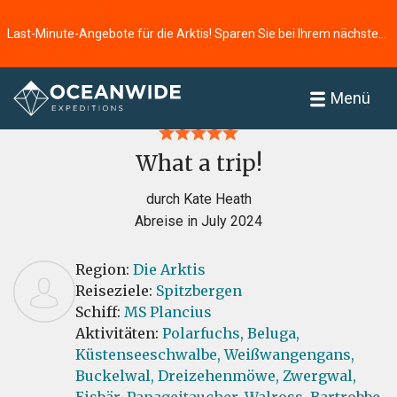
Last-Minute-Angebote für die Arktis! Sparen Sie bei Ihrem nächsten Abenteuer ⭢
Startseite
Bewertungen
Menü
What a trip!
durch Kate Heath
Abreise in July 2024
Region:
Die Arktis
Reiseziele:
Spitzbergen
Schiff:
MS Plancius
Aktivitäten:
Polarfuchs,
Beluga,
Küstenseeschwalbe,
Weißwangengans,
Buckelwal,
Dreizehenmöwe,
Zwergwal,