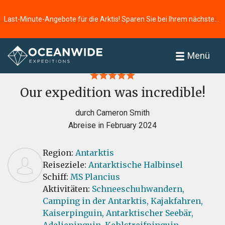
Last-Minute-Angebote für die Arktis! Sparen Sie bei Ihrem nächsten Abenteuer ⭢
Startseite
Bewertungen
Menü
Our expedition was incredible!
durch Cameron Smith
Abreise in February 2024
Region:
Antarktis
Reiseziele:
Antarktische Halbinsel
Schiff:
MS Plancius
Aktivitäten:
Schneeschuhwandern,
Camping in der Antarktis,
Kajakfahren,
Kaiserpinguin,
Antarktischer Seebär,