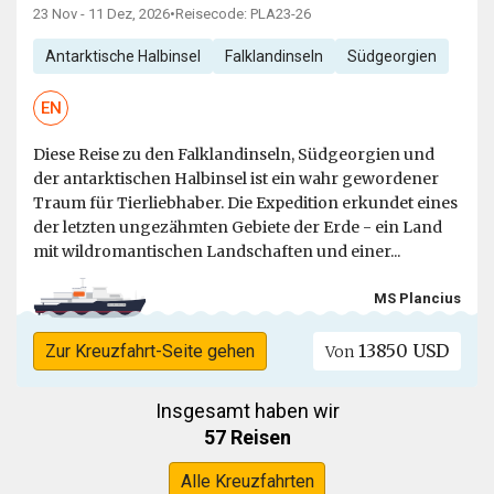
23 Nov - 11 Dez, 2026
•
Reisecode: PLA23-26
Antarktische Halbinsel
Falklandinseln
Südgeorgien
EN
Diese Reise zu den Falklandinseln, Südgeorgien und
der antarktischen Halbinsel ist ein wahr gewordener
Traum für Tierliebhaber. Die Expedition erkundet eines
der letzten ungezähmten Gebiete der Erde - ein Land
mit wildromantischen Landschaften und einer...
MS Plancius
13850 USD
Zur Kreuzfahrt-Seite gehen
Von
Insgesamt haben wir
57 Reisen
Alle Kreuzfahrten