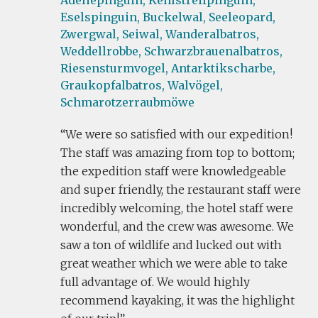
Adeliepinguin,
Kehlstreifpinguin,
Eselspinguin,
Buckelwal,
Seeleopard,
Zwergwal,
Seiwal,
Wanderalbatros,
Weddellrobbe,
Schwarzbrauenalbatros,
Riesensturmvogel,
Antarktikscharbe,
Graukopfalbatros,
Walvögel,
Schmarotzerraubmöwe
We were so satisfied with our expedition!
The staff was amazing from top to bottom;
the expedition staff were knowledgeable
and super friendly, the restaurant staff were
incredibly welcoming, the hotel staff were
wonderful, and the crew was awesome. We
saw a ton of wildlife and lucked out with
great weather which we were able to take
full advantage of. We would highly
recommend kayaking, it was the highlight