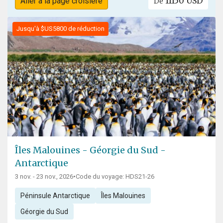
11150 USD
Aller à la page croisière
De
Jusqu'à $US5800 de réduction
Îles Malouines - Géorgie du Sud -
Antarctique
3 nov. - 23 nov., 2026
•
Code du voyage: HDS21-26
Péninsule Antarctique
Îles Malouines
Géorgie du Sud