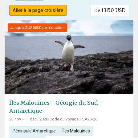
13150 USD
Aller à la page croisière
De
Jusqu'à $US5600 de réduction
Îles Malouines - Géorgie du Sud -
Antarctique
23 nov. - 11 déc., 2026
•
Code du voyage: PLA23-26
Péninsule Antarctique
Îles Malouines