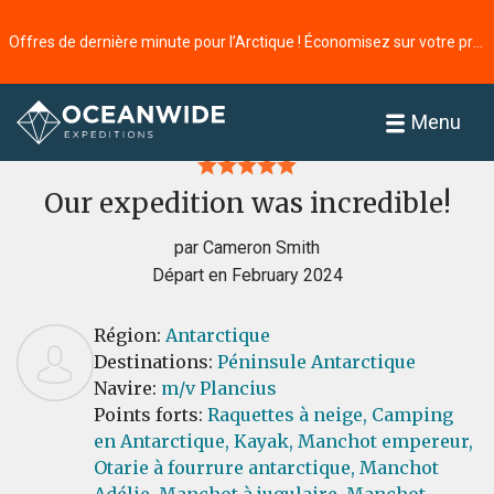
Offres de dernière minute pour l’Arctique ! Économisez sur votre prochaine aventure ⭢
Accueil
Commentaires
Menu
Our expedition was incredible!
par Cameron Smith
Départ en February 2024
Région:
Antarctique
Destinations:
Péninsule Antarctique
Navire:
m/v Plancius
Points forts:
Raquettes à neige,
Camping
en Antarctique,
Kayak,
Manchot empereur,
Otarie à fourrure antarctique,
Manchot