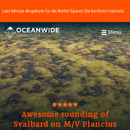
Last-Minute-Angebote für die Arktis! Sparen Sie bei Ihrem nächsten Abenteuer ⭢
Startseite
Bewertungen
Menü
Awesome rounding of
Svalbard on M/V Plancius