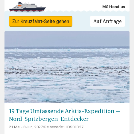
MS Hondius
Auf Anfrage
Zur Kreuzfahrt-Seite gehen
19 Tage Umfassende Arktis-Expedition –
Nord-Spitzbergen-Entdecker
21 Mai - 8 Jun, 2027
•
Reisecode: HDS01D27