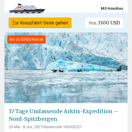
MS Hondius
3300 USD
Zur Kreuzfahrt-Seite gehen
Von
Bis zu $3520 Rabatt
17 Tage Umfassende Arktis-Expedition –
Nord-Spitzbergen
23 Mai - 8 Jun, 2027
•
Reisecode: HDS02C27