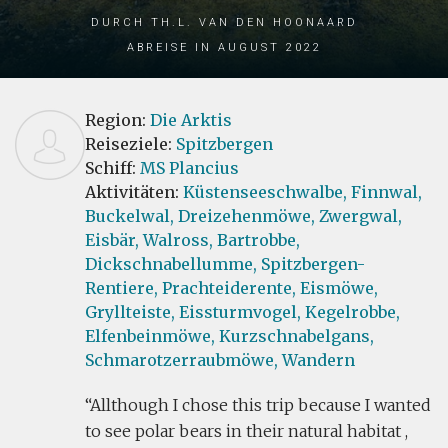
durch Th.L. van den Hoonaard
Abreise in August 2022
Region:
Die Arktis
Reiseziele:
Spitzbergen
Schiff:
MS Plancius
Aktivitäten:
Küstenseeschwalbe,
Finnwal,
Buckelwal,
Dreizehenmöwe,
Zwergwal,
Eisbär,
Walross,
Bartrobbe,
Dickschnabellumme,
Spitzbergen-
Rentiere,
Prachteiderente,
Eismöwe,
Gryllteiste,
Eissturmvogel,
Kegelrobbe,
Elfenbeinmöwe,
Kurzschnabelgans,
Schmarotzerraubmöwe,
Wandern
Allthough I chose this trip because I wanted
to see polar bears in their natural habitat ,