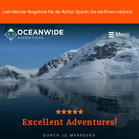
Last-Minute-Angebote für die Arktis! Sparen Sie bei Ihrem nächsten Abenteuer ⭢
Startseite
Bewertungen
Menü
Excellent Adventures!
durch Jd Marhevko