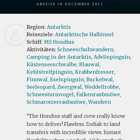
Abreise in December 2021
Region:
Antarktis
Reiseziele:
Antarktische Halbinsel
Schiff:
MS Hondius
Aktivitäten:
Schneeschuhwandern,
Camping in der Antarktis,
Adeliepinguin,
Küstenseeschwalbe,
Blauwal,
Kehlstreifpinguin,
Krabbenfresser,
Finnwal,
Eselspinguin,
Buckelwal,
Seeleopard,
Zwergwal,
Weddellrobbe,
Schneesturmvogel,
Falkenraubmöwe,
Schmarotzerraubmöwe,
Wandern
The Hondius staff and crew really know
how to deliver! Flawless Zodiak to land
transfers with incredible views. Instant