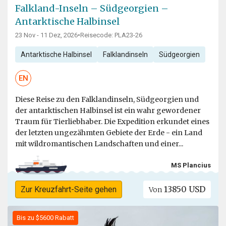
Falkland-Inseln – Südgeorgien –
Antarktische Halbinsel
23 Nov - 11 Dez, 2026
•
Reisecode: PLA23-26
Antarktische Halbinsel
Falklandinseln
Südgeorgien
EN
Diese Reise zu den Falklandinseln, Südgeorgien und
der antarktischen Halbinsel ist ein wahr gewordener
Traum für Tierliebhaber. Die Expedition erkundet eines
der letzten ungezähmten Gebiete der Erde - ein Land
mit wildromantischen Landschaften und einer...
MS Plancius
13850 USD
Zur Kreuzfahrt-Seite gehen
Von
Bis zu $5600 Rabatt