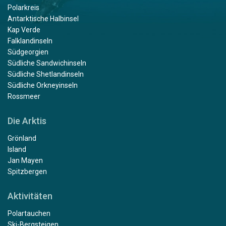
Polarkreis
Antarktische Halbinsel
Kap Verde
Falklandinseln
Südgeorgien
Südliche Sandwichinseln
Südliche Shetlandinseln
Südliche Orkneyinseln
Rossmeer
Die Arktis
Grönland
Island
Jan Mayen
Spitzbergen
Aktivitäten
Polartauchen
Ski-Bergsteigen