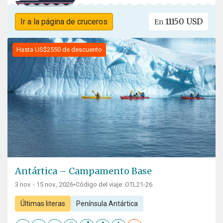
11150 USD
Ir a la página de cruceros
En
Hasta US$2550 de descuento
Antártica – Campamento Base
3 nov. - 15 nov., 2026
•
Código del viaje: OTL21-26
Últimas literas
Península Antártica