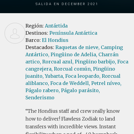
Salida en December 2021
Región:
Antártida
Destinos:
Península Antártica
Barco:
El Hondius
Destacados:
Raquetas de nieve,
Camping
Antártico,
Pingüino de Adelia,
Charrán
artico,
Rorcual azul,
Pingüino barbijo,
Foca
cangrejera,
Rorcual común,
Pingüino
juanito,
Yubarta,
Foca leopardo,
Rorcual
aliblanco,
Foca de Weddell,
Petrel níveo,
Págalo rabero,
Págalo parásito,
Senderismo
The Hondius staff and crew really know
how to deliver! Flawless Zodiak to land
transfers with incredible views. Instant