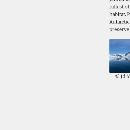
fullest o
habitat. 
Antarctic
preserve 
© Jd 