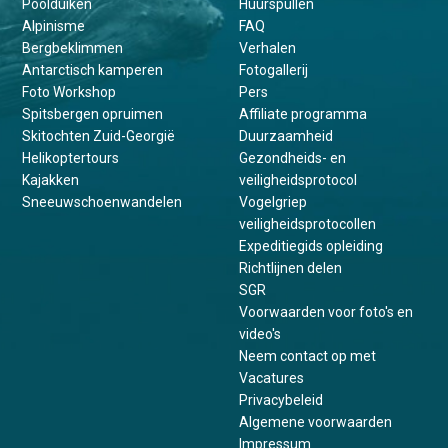
Poolduiken
Huurspullen
Alpinisme
FAQ
Bergbeklimmen
Verhalen
Antarctisch kamperen
Fotogallerij
Foto Workshop
Pers
Spitsbergen opruimen
Affiliate programma
Skitochten Zuid-Georgië
Duurzaamheid
Helikoptertours
Gezondheids- en
Kajakken
veiligheidsprotocol
Sneeuwschoenwandelen
Vogelgriep
veiligheidsprotocollen
Expeditiegids opleiding
Richtlijnen delen
SGR
Voorwaarden voor foto's en
video's
Neem contact op met
Vacatures
Privacybeleid
Algemene voorwaarden
Impressum