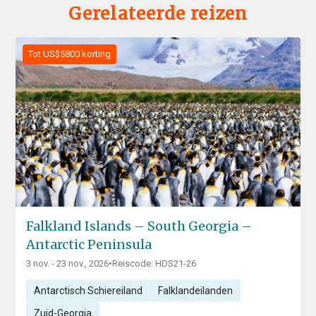
Gerelateerde reizen
Tot US$5800 korting
Falkland Islands – South Georgia –
Antarctic Peninsula
3 nov. - 23 nov., 2026
•
Reiscode: HDS21-26
Antarctisch Schiereiland
Falklandeilanden
Zuid-Georgia