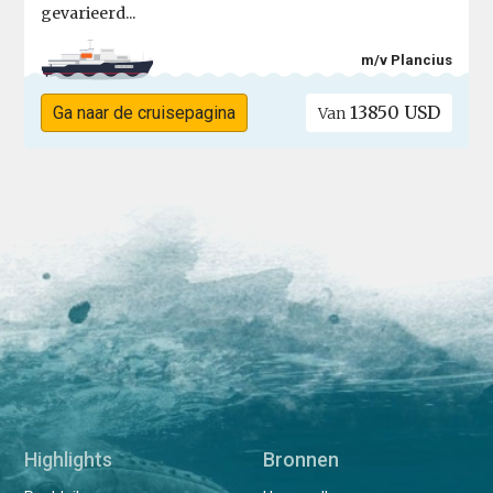
gevarieerd...
m/v Plancius
13850 USD
Ga naar de cruisepagina
Van
Highlights
Bronnen