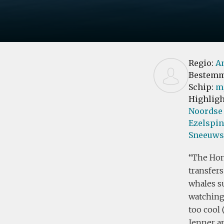
Regio:
An
Bestemm
Schip:
m
Highligh
Noordse 
Ezelspin
Sneeuws
The Hond
transfers
whales s
watching 
too cool 
Jenner an