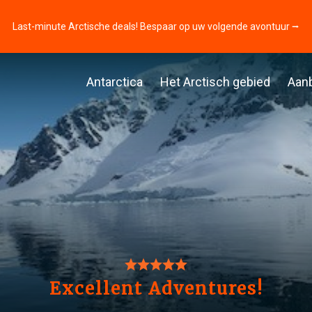
Last-minute Arctische deals! Bespaar op uw volgende avontuur ⭢
Antarctica
Het Arctisch gebied
Aan
Excellent Adventures!