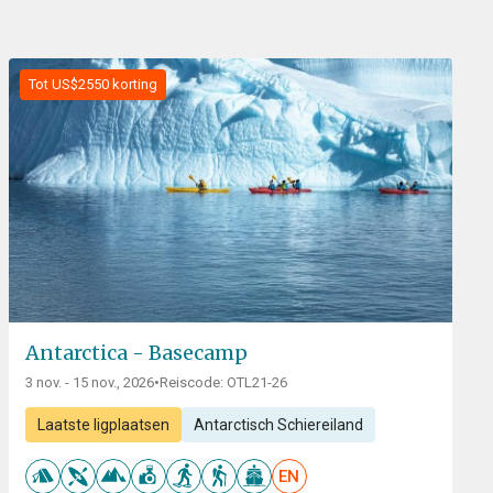
Tot US$2550 korting
Antarctica - Basecamp
3 nov. - 15 nov., 2026
•
Reiscode: OTL21-26
Laatste ligplaatsen
Antarctisch Schiereiland
EN