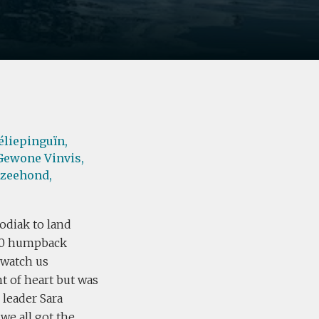
éliepinguïn,
Gewone Vinvis,
zeehond,
odiak to land
 ~40 humpback
 watch us
nt of heart but was
 leader Sara
we all got the