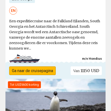
EN
Een expeditiecruise naar de Falkland Eilanden, South
Georgia en het Antarctisch Schiereiland. South
Georgia wordt wel een Antarctische oase genoemd,
vanwege de enorme aantallen zeevogels en
zeezoogdieren die er voorkomen. Tijdens deze reis
kunnen we...
m/v Hondius
11150 USD
Ga naar de cruisepagina
Van
Tot US$5600 korting