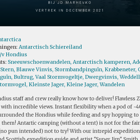
bij Jd Marhevko
Vertrek in December 2021
tarctica
ingen:
Antarctisch Schiereiland
/v Hondius
ts:
Sneeuwschoenwandelen,
Antarctisch kamperen,
Ad
Stern,
Blauwe Vinvis,
Stormbandpinguïn,
Krabbeneter,
guïn,
Bultrug,
Vaal Stormvogeltje,
Dwergvinvis,
Weddell
tormvogel,
Kleinste Jager,
Kleine Jager,
Wandelen
ius staff and crew really know how to deliver! Flawless Z
 with incredible views. Instant flexibility when a pod of
urrounded the Hondius while feeding and spy hopping to
them! Antartic camping (without a tent) is not for the fai
(no pun intended) not to try! With our intrepid expedition
d Scottish expedition guide and artist "Super Jim" Smith, 