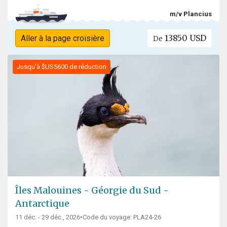
m/v Plancius
13850 USD
Aller à la page croisière
De
Jusqu'à $US5600 de réduction
Îles Malouines - Géorgie du Sud -
Antarctique
11 déc. - 29 déc., 2026
•
Code du voyage: PLA24-26