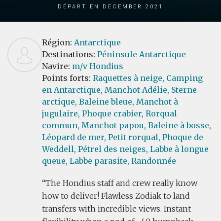
Départ en December 2021
Région:
Antarctique
Destinations:
Péninsule Antarctique
Navire:
m/v Hondius
Points forts:
Raquettes à neige,
Camping
en Antarctique,
Manchot Adélie,
Sterne
arctique,
Baleine bleue,
Manchot à
jugulaire,
Phoque crabier,
Rorqual
commun,
Manchot papou,
Baleine à bosse,
Léopard de mer,
Petit rorqual,
Phoque de
Weddell,
Pétrel des neiges,
Labbe à longue
queue,
Labbe parasite,
Randonnée
The Hondius staff and crew really know
how to deliver! Flawless Zodiak to land
transfers with incredible views. Instant