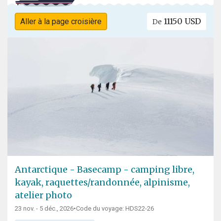
11150 USD
Aller à la page croisière
De
Antarctique - Basecamp - camping libre,
kayak, raquettes/randonnée, alpinisme,
atelier photo
23 nov. - 5 déc., 2026
•
Code du voyage: HDS22-26