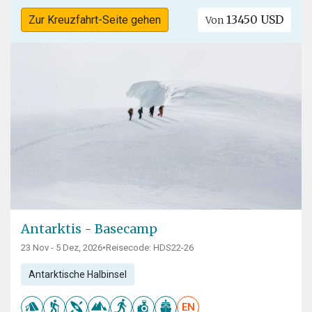
13450 USD
Zur Kreuzfahrt-Seite gehen
Von
Antarktis - Basecamp
23 Nov - 5 Dez, 2026
•
Reisecode: HDS22-26
Antarktische Halbinsel
EN