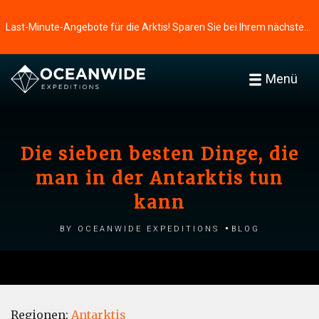
Last-Minute-Angebote für die Arktis! Sparen Sie bei Ihrem nächsten Abenteuer ⭢
Menü
Die sieben besten Dinge, die
man in der Antarktis tun
kann
by Oceanwide Expeditions
Blog
Regionen:
Antarktis