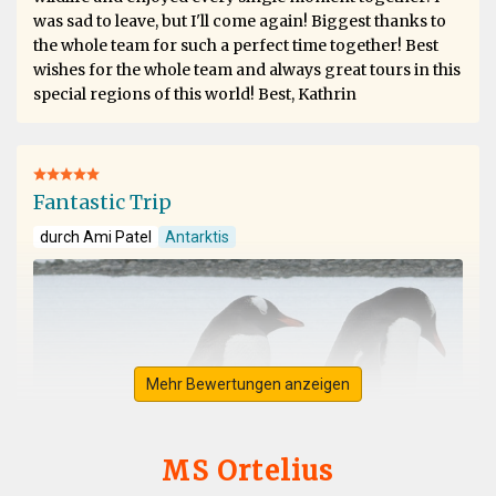
was sad to leave, but I'll come again! Biggest thanks to
the whole team for such a perfect time together! Best
wishes for the whole team and always great tours in this
special regions of this world! Best, Kathrin
Fantastic Trip
durch Ami Patel
Antarktis
Mehr Bewertungen anzeigen
MS Ortelius