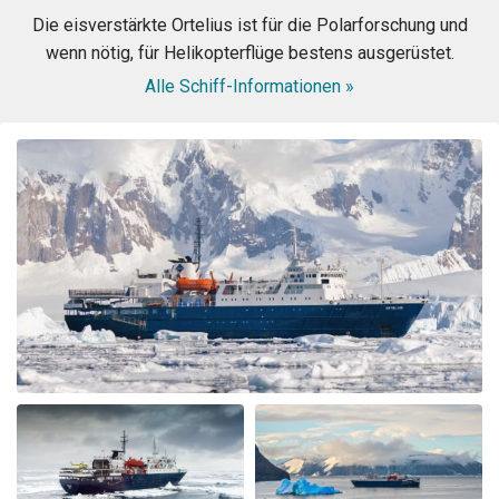
Die eisverstärkte Ortelius ist für die Polarforschung und
wenn nötig, für Helikopterflüge bestens ausgerüstet.
Alle Schiff-Informationen »
WOW! This voyage exceeded my expectation. When my
husband booked the expedition ship, I was concerned
about the comfort of the cabins and common area, and
even more nervous about the meals. I had no reason to
be nervous - the ship is very modern, the cabins and
common area swell appointed. The lounge was were we
spent most of our free time mingling with fellow
travels. (When we weren’t on deck or in the bridge). The
small ship environment really fostered mingling with
both staff and other guests. The food was plentiful,
varied and of excellent quality and taste. The cruise staff
couldn’t do enough for us - they accommodated my
dietary restriction beyond what I expected. There was a
nice BBQ on deck one evening (in snow flurries….but
there was mulled wine to warm us up). Another
afternoon there was hot chocolate spiked with rum.