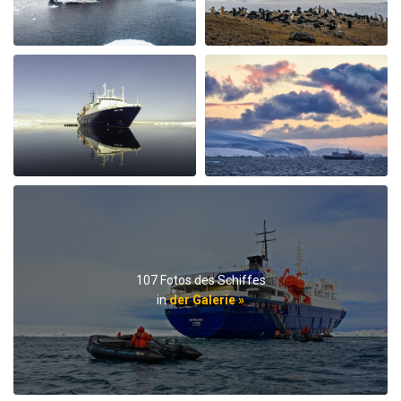
Every afternoon there was nice snack brought up. The
best part of the trip was the expedition team. Led by
expedition team leader Pippa and assistant leader
George, the entire team entertained us with great
lectures when they were not taking us on outings. We
saw plenty of wildlife daily. Weather prevented us from
flying to the emperor penguin colony,, but the team
took our safety seriously and we appreciated that. We
got to visit other penguin colonies, sometimes viewing
from the zodiac, and on most days landings and a walk
on ice.The small ship size allowed us to to off ship daily,
including 2 scenic helicopter flights. The staff paid
attention to details even for this - each flight every
passenger had a window seat. The helicopter pilots
were very friendly and made the flights very
107 Fotos des Schiffes
memorable. If you are considering an Antarctic trip, I
in
der Galerie »
highly recommend doing it on a small ship like the
Ortellius.