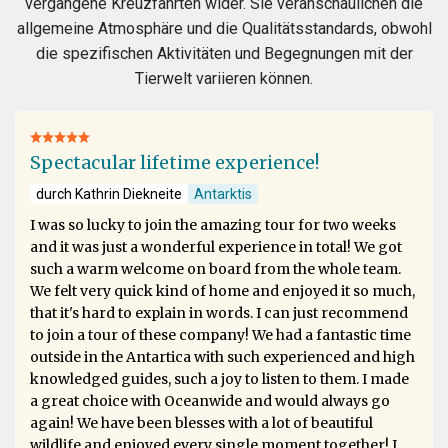
vergangene Kreuzfahrten wider. Sie veranschaulichen die
allgemeine Atmosphäre und die Qualitätsstandards, obwohl
die spezifischen Aktivitäten und Begegnungen mit der
Tierwelt variieren können.
Spectacular lifetime experience!
durch Kathrin Diekneite
Antarktis
I was so lucky to join the amazing tour for two weeks
and it was just a wonderful experience in total! We got
such a warm welcome on board from the whole team.
We felt very quick kind of home and enjoyed it so much,
that it's hard to explain in words. I can just recommend
to join a tour of these company! We had a fantastic time
outside in the Antartica with such experienced and high
knowledged guides, such a joy to listen to them. I made
a great choice with Oceanwide and would always go
again! We have been blesses with a lot of beautiful
wildlife and enjoyed every single moment together! I