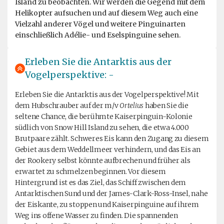
Island zu beobachten. Wir werden die Gegend mit dem
Helikopter aufsuchen und auf diesem Weg auch eine
Vielzahl anderer Vögel und weitere Pinguinarten
einschließlich Adélie- und Eselspinguine sehen.
Erleben Sie die Antarktis aus der
Vogelperspektive: -
Erleben Sie die Antarktis aus der Vogelperspektive! Mit
dem Hubschrauber auf der m/v
Ortelius
haben Sie die
seltene Chance, die berühmte Kaiserpinguin-Kolonie
südlich von Snow Hill Island zu sehen, die etwa 4.000
Brutpaare zählt. Schweres Eis kann den Zugang zu diesem
Gebiet aus dem Weddellmeer verhindern, und das Eis an
der Rookery selbst könnte aufbrechen und früher als
erwartet zu schmelzen beginnen. Vor diesem
Hintergrund ist es das Ziel, das Schiff zwischen dem
Antarktischen Sund und der James-Clark-Ross-Insel, nahe
der Eiskante, zu stoppen und Kaiserpinguine auf ihrem
Weg ins offene Wasser zu finden. Die spannenden