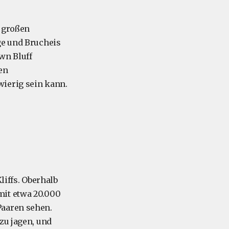
n großen
ge und Brucheis
wn Bluff
en
wierig sein kann.
iffs. Oberhalb
it etwa 20.000
Paaren sehen.
zu jagen, und