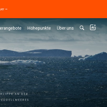
uer ⭢
erangebote
Höhepunkte
Über uns
 Klippe an der
Weddellmeeres