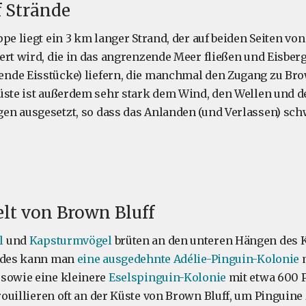
f Strände
pe liegt ein 3 km langer Strand, der auf beiden Seiten vo
ert wird, die in das angrenzende Meer fließen und Eisber
nde Eisstücke) liefern, die manchmal den Zugang zu Bro
üste ist außerdem sehr stark dem Wind, den Wellen und d
n ausgesetzt, so dass das Anlanden (und Verlassen) sch
lt von Brown Bluff
l
und
Kapsturmvögel
brüten an den unteren Hängen des Kl
andes kann man
eine ausgedehnte Adélie-Pinguin-Kolonie
m
 sowie eine kleinere
Eselspinguin-Kolonie
mit etwa 600 
ouillieren oft an der Küste von Brown Bluff, um Pinguine 