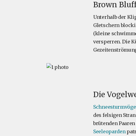
Brown Bluf
Unterhalb der Klip
Gletschern blocki
(kleine schwimme
versperren. Die K
Gezeitenströmunge
Die Vogelwe
Schneesturmvöge
des felsigen Str
brütenden Paaren
Seeleoparden
patr