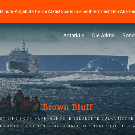
-Minute-Angebote für die Arktis! Sparen Sie bei Ihrem nächsten Abente
Antarktis
Die Arktis
Sond
Brown Bluff
st eine hoch aufragende, eisbedeckte vulkanische
des Antarktischen Sundes nahe der Nordküste des 