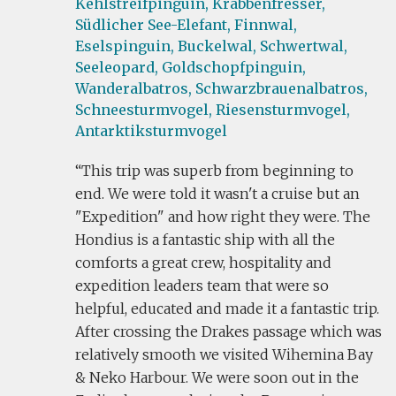
Kehlstreifpinguin,
Krabbenfresser,
Südlicher See-Elefant,
Finnwal,
Eselspinguin,
Buckelwal,
Schwertwal,
Seeleopard,
Goldschopfpinguin,
Wanderalbatros,
Schwarzbrauenalbatros,
Schneesturmvogel,
Riesensturmvogel,
Antarktiksturmvogel
This trip was superb from beginning to
end. We were told it wasn't a cruise but an
"Expedition" and how right they were. The
Hondius is a fantastic ship with all the
comforts a great crew, hospitality and
expedition leaders team that were so
helpful, educated and made it a fantastic trip.
After crossing the Drakes passage which was
relatively smooth we visited Wihemina Bay
& Neko Harbour. We were soon out in the