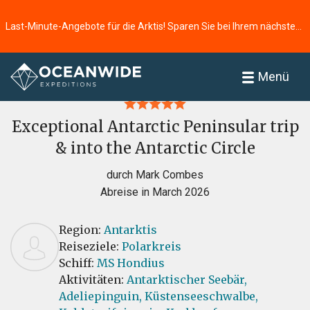
Last-Minute-Angebote für die Arktis! Sparen Sie bei Ihrem nächsten Abenteuer ⭢
Startseite
Bewertungen
Menü
Exceptional Antarctic Peninsular trip
& into the Antarctic Circle
durch Mark Combes
Abreise in March 2026
Region:
Antarktis
Reiseziele:
Polarkreis
Schiff:
MS Hondius
Aktivitäten:
Antarktischer Seebär,
Adeliepinguin,
Küstenseeschwalbe,