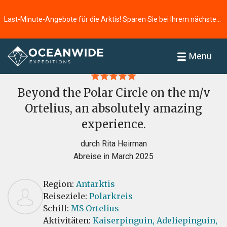
Last-Minute-Angebote für die Arktis! Sparen Sie bei Ihrem nächsten Abenteuer ⭢
Startseite
Bewertungen
Menü
Beyond the Polar Circle on the m/v
Ortelius, an absolutely amazing
experience.
durch Rita Heirman
Abreise in March 2025
Region:
Antarktis
Reiseziele:
Polarkreis
Schiff:
MS Ortelius
Aktivitäten:
Kaiserpinguin,
Adeliepinguin,