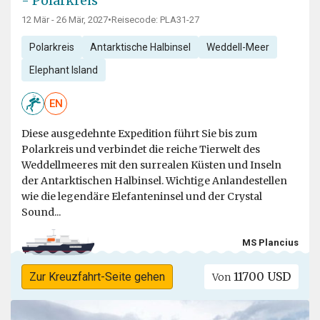
- Polarkreis
12 Mär - 26 Mär, 2027
•
Reisecode: PLA31-27
Polarkreis
Antarktische Halbinsel
Weddell-Meer
Elephant Island
EN
Diese ausgedehnte Expedition führt Sie bis zum
Polarkreis und verbindet die reiche Tierwelt des
Weddellmeeres mit den surrealen Küsten und Inseln
der Antarktischen Halbinsel. Wichtige Anlandestellen
wie die legendäre Elefanteninsel und der Crystal
Sound...
MS Plancius
11700 USD
Zur Kreuzfahrt-Seite gehen
Von