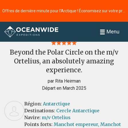
Offres de dernière minute pour l’Arctique ! Économisez sur votre prochaine aventure ⭢
Accueil
Commentaires
Menu
Beyond the Polar Circle on the m/v
Ortelius, an absolutely amazing
experience.
par Rita Heirman
Départ en March 2025
Région:
Antarctique
Destinations:
Cercle Antarctique
Navire:
m/v Ortelius
Points forts:
Manchot empereur,
Manchot