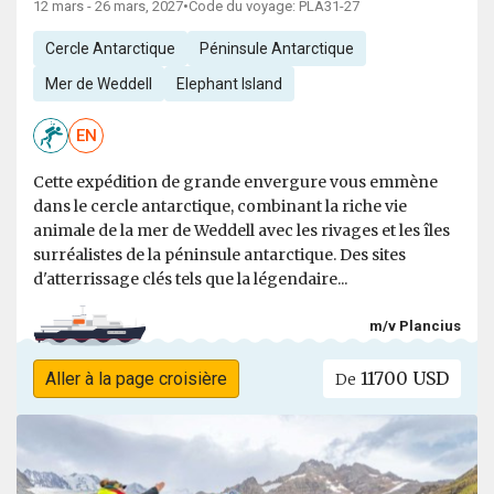
12 mars - 26 mars, 2027
•
Code du voyage: PLA31-27
Cercle Antarctique
Péninsule Antarctique
Mer de Weddell
Elephant Island
EN
Cette expédition de grande envergure vous emmène
dans le cercle antarctique, combinant la riche vie
animale de la mer de Weddell avec les rivages et les îles
surréalistes de la péninsule antarctique. Des sites
d'atterrissage clés tels que la légendaire...
m/v Plancius
11700 USD
Aller à la page croisière
De