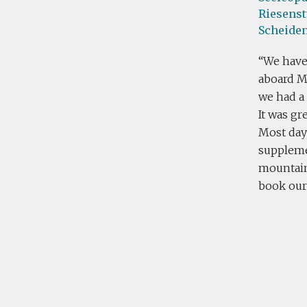
Riesens
Scheide
We have 
aboard M
we had a 
It was gr
Most days
suppleme
mountaine
book our 