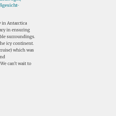
ßgesicht-
 in Antarctica
ary in ensuring
able surroundings.
the icy continent.
cruise) which was
and
We can't wait to