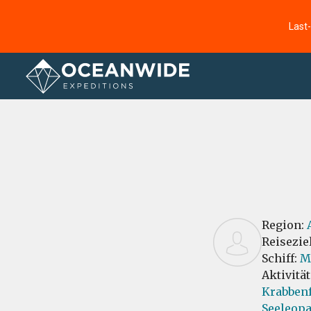
Last
Startseite
Bewertungen
Region:
Reisezie
Schiff:
M
Aktivitä
Krabbenf
Seeleopa