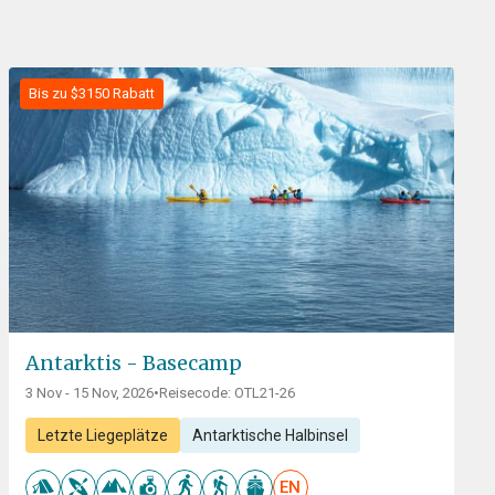
Bis zu $3150 Rabatt
Antarktis - Basecamp
3 Nov - 15 Nov, 2026
•
Reisecode: OTL21-26
Letzte Liegeplätze
Antarktische Halbinsel
EN