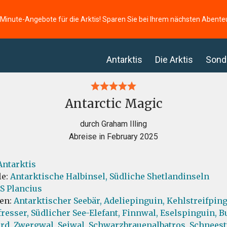
-Minute-Angebote für die Arktis! Sparen Sie bei Ihrem nächsten Abente
Antarktis
Die Arktis
Sond
Antarctic Magic
durch Graham Illing
Abreise in February 2025
Antarktis
le:
Antarktische Halbinsel,
Südliche Shetlandinseln
S Plancius
ten:
Antarktischer Seebär,
Adeliepinguin,
Kehlstreifping
resser,
Südlicher See-Elefant,
Finnwal,
Eselspinguin,
B
rd,
Zwergwal,
Seiwal,
Schwarzbrauenalbatros,
Schneest