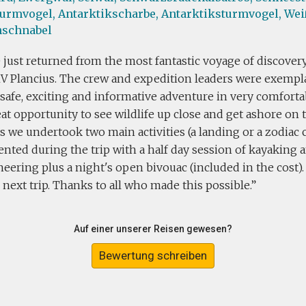
turmvogel,
Antarktikscharbe,
Antarktiksturmvogel,
Wei
nschnabel
just returned from the most fantastic voyage of discovery
V Plancius. The crew and expedition leaders were exempl
safe, exciting and informative adventure in very comfort
eat opportunity to see wildlife up close and get ashore on 
 we undertook two main activities (a landing or a zodiac 
nted during the trip with a half day session of kayaking 
ering plus a night's open bivouac (included in the cost). 
next trip. Thanks to all who made this possible.
Auf einer unserer Reisen gewesen?
Bewertung schreiben