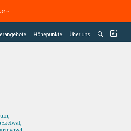
uer ⭢
erangebote
Höhepunkte
Über uns
uin,
uckelwal,
urmvogel,