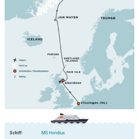
Oceanwide Expeditions!
Outstanding
durch Mary Maguire
Die Arktis
The trip exceeded all of my expectations, from start to
finish. Julian was a fantastic kayak guide with excellent
support from Paulo and Alexis. I would especially like to
compliment Rose and Damien who were our dining
room stewards, and Victor who minded our cabin 322,
we especially loved the towel animals! And the polar
bears, what can I say......... a Nat Geo moment
Schiff:
MS Hondius