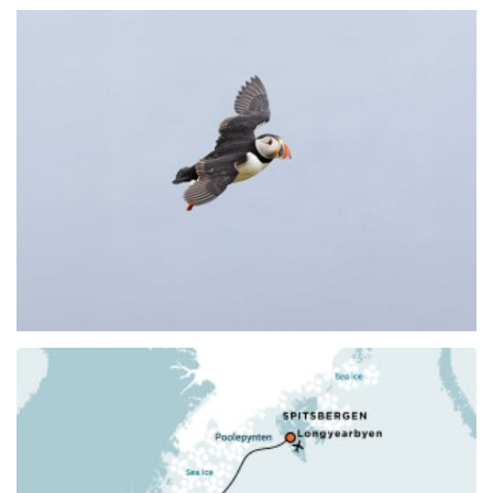
adventure, my travel agent told me that an expedition
on Oceanwide was the only way to visit Svalbard, and
they certainly delivered on that promise. This voyage
will be remembered as one of our top expedition
adventures. A special thanks to the expedition team for
giving every one of us on board a lifetime of memories
and for making every day a new experience. The team
went out of their way to give us all that experience. I will
recommend Oceanwide Expeditions to anyone
interested in visiting the polar regions. They are
definitely the best in the business! My goal was to
witness a polar bear in the wild, and while I know
viewing wildlife can be hit or miss, the Oceanwide
Expedition team delivered us a once in a lifetime
experience, thanks to the skillful eyes and the team's
determination. How anyone could spot a polar bear in a
somewhat foggy ice packed landscape is beyond
anyone's imagination, but once spotted, the captain did
the impossible to make viewing the King of the Arctic a
reality. It was truly the highlight of the trip. Thank you