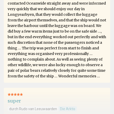
contacted Oceanwide straight away and were informed
very quickly that we should enjoy our day in
Longyearbyen, that they would collect the luggage
from the airport themselves, and that the ship would not
leave the harbour until the luggage was on board. We
did buy a few warm items just to be on the safe side …,
but in the end everything worked out perfectly and with
such discretion that none of the passengers noticed a
thing … The trip was perfect from start to finish and
everything was organised very professionally …
nothing to complain about. As well as seeing plenty of
other wildlife, we were also lucky enough to observe a
pair of polar bears relatively closely for quite some time
from the safety of the ship … Wonderful memories …
super
durch Rudo van Leeuwaarden
Die Arktis