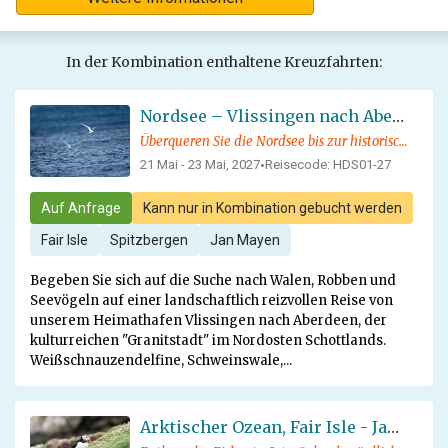
In der Kombination enthaltene Kreuzfahrten:
Nordsee – Vlissingen nach Aberdeen
Überqueren Sie die Nordsee bis zur historischen schottischen Stadt Aberdeen und bestaunen Sie die Tierwelt und informativen Vorträge an Bord
21 Mai - 23 Mai, 2027
Reisecode: HDS01-27
•
Auf Anfrage
Kann nur in Kombination gebucht werden
Fair Isle
Spitzbergen
Jan Mayen
Begeben Sie sich auf die Suche nach Walen, Robben und
Seevögeln auf einer landschaftlich reizvollen Reise von
unserem Heimathafen Vlissingen nach Aberdeen, der
kulturreichen "Granitstadt" im Nordosten Schottlands.
Weißschnauzendelfine, Schweinswale,...
Arktischer Ozean, Fair Isle - Jan Mayen – Eiskante - Spitzbergen, Vogelbeobachtung