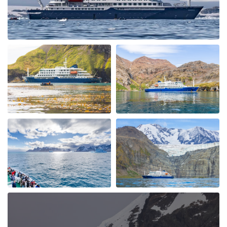
My Second Oceanwide Expedition!
durch John Zingrich
Die Arktis
My August 2025 Arctic adventure was my second trip
with Oceanwide Expeditions. The first was aboard the
Plancius, this trip aboard the Hondius. It was no
surprise that this trip far exceeded all expectations for
comfort, delicious meals, and exciting adventures
ashore. The top notch expedition staff is knowledgable
and professional citing detailed information about
wildlife, terrain, and other aspects of the environment.
Daily lectures were informative and captivating.
Additionally, interactions with all other crew, dining,