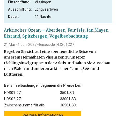
Einschiffung:
Vlissingen
Ausschiffung:
Longyearbyen
What an amazing cruise!
Dauer:
11 Nächte
durch Wichertje (Willie) Teunissen
Die Arktis
Arktischer Ozean – Aberdeen, Fair Isle, Jan Mayen,
Eisrand, Spitzbergen, Vogelbeobachtung
The 18 days off this journey were all fantastic. I've seen
a lot off birds and animals in there own environment,
21 Mai - 1 Jun, 2027
•
Reisecode: HDS01C27
the beautyfull, sometimes dramatical landscapes. And
Begeben Sie sich auf eine abenteuerliche Reise von
we where able to walk (dance) on the Pack Ice. Thanks
unserem Heimathafen Vlissingen zu unserer
to Captain Jan and his team to bring us there. And of
Lieblingsinselgruppe in der Arktis und halten Sie Ausschau
course many thamks to Expeditie leader Chris and his
nach Walen und anderen arktischen Land-, See- und
team for all the times to bring us on land or make a
Lufttieren.
zodiac cruise with us. They all are experts in guiding
this trip and telling us every thing we wanted to know. I
Bei Einzelbuchungen beginnen die Preise bei:
had a great time with a lot to do and to see. And verry
HDS01-27:
350 USD
good food, served by a ferry friendly crew.
HDS02-27:
3300 USD
Zwischensumme für alle:
3650 USD
Weitere Informationen