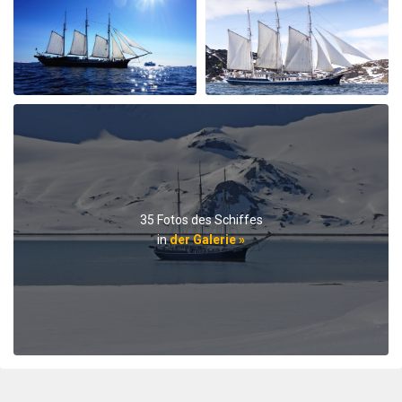
durch Michael Popp
Die Arktis
Wir hatten 10 unvergessliche Tage an Bord der
Rembrandt van Rijn und unsere Erwartungen wurden
teilweise mehr als erfüllt. Einen besonderen Dank gilt
der Crew um Kapitän Hans Joachim und den Guides
Jordi und Fritz, welche mit seemännischem Können
und sehr fundiertem Wissen stets für neue Eindrücke
und Informationen sorgten. Nochmals herzlichen
Dank Bettina und Michael
35 Fotos des Schiffes
in
der Galerie »
Trip of a lifetime
durch Christian Dreyer
Die Arktis
We were a 25 guest birthday trip, it was spectacular and
lots of fun! The s/v Rembrandt van Rijn is a wonderful
ship, charming and comfortable. You get a taste of