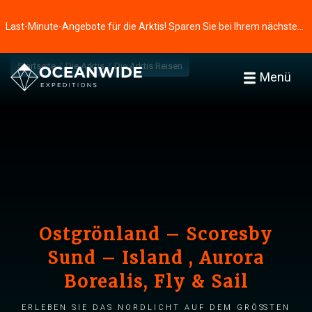
Last-Minute-Angebote für die Arktis! Sparen Sie bei Ihrem nächsten Abenteuer ⭢
Startseite
Die Arktis
Die Arktis Reisen
Menü
Ostgrönland – Scoresby
Sund – Island , Aurora
Borealis, Fly & Sail
Erleben Sie das Nordlicht auf dem größten