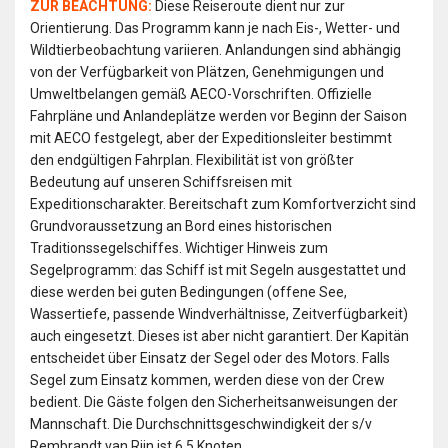
ZUR BEACHTUNG:
Diese Reiseroute dient nur zur
Orientierung. Das Programm kann je nach Eis-, Wetter- und
Wildtierbeobachtung variieren. Anlandungen sind abhängig
von der Verfügbarkeit von Plätzen, Genehmigungen und
Umweltbelangen gemäß AECO-Vorschriften. Offizielle
Fahrpläne und Anlandeplätze werden vor Beginn der Saison
mit AECO festgelegt, aber der Expeditionsleiter bestimmt
den endgültigen Fahrplan. Flexibilität ist von größter
Bedeutung auf unseren Schiffsreisen mit
Expeditionscharakter. Bereitschaft zum Komfortverzicht sind
Grundvoraussetzung an Bord eines historischen
Traditionssegelschiffes. Wichtiger Hinweis zum
Segelprogramm: das Schiff ist mit Segeln ausgestattet und
diese werden bei guten Bedingungen (offene See,
Wassertiefe, passende Windverhältnisse, Zeitverfügbarkeit)
auch eingesetzt. Dieses ist aber nicht garantiert. Der Kapitän
entscheidet über Einsatz der Segel oder des Motors. Falls
Segel zum Einsatz kommen, werden diese von der Crew
bedient. Die Gäste folgen den Sicherheitsanweisungen der
Mannschaft. Die Durchschnittsgeschwindigkeit der s/v
Rembrandt van Rijn ist 6,5 Knoten.