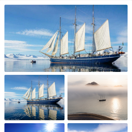
disturbing wildlife. From start to finish the trip
exceeded expectations. The boat as described-yes
cabins are rather bijou but apart from sleeping
/changing we were not in them. The food was
wholesome and plentiful. The guides (Jordy & Bill) were
fantastic, good humoured and knowledgable. We were
exceptionally lucky to see lots of polar bears close up
from the Rib boats and ship ( The Rembrandt can get
closer than the bigger ships) along with artic
reindeer,foxes and lots of birds. The glaciers and
scenery were outstanding. We particularly liked that the
schedule could be adjusted- we watched polar bears for
3 hours one morning having been called at 4 am for an
exceptional sighting and all the ship crew helped make
this very special. Please pass our thanks onto the whole
team.
Reise nach Nord-West-Spitzbergen