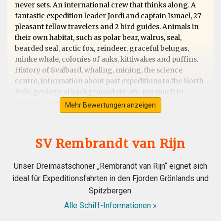
never sets. An international crew that thinks along. A
fantastic expedition leader Jordi and captain Ismael, 27
pleasant fellow travelers and 2 bird guides. Animals in
their own habitat, such as polar bear, walrus, seal,
bearded seal, arctic fox, reindeer, graceful belugas,
minke whale, colonies of auks, kittiwakes and puffins.
History of Svalbard, whaling, mining, the science
centre, information about past expeditions to the North
Pole, geological background etc. etc. too much to
mention. Good food and good weather!
Mehr Bewertungen anzeigen
SV Rembrandt van Rijn
Outstanding trip/guides/ship/wildlife
Unser Dreimastschoner „Rembrandt van Rijn“ eignet sich
durch sue cobley
Die Arktis
ideal für Expeditionsfahrten in den Fjorden Grönlands und
A for us once in a lifetime trip to Svalbard. We picked the
Spitzbergen.
Rembrandt as we wanted a small boat
experience,rather than luxery and wildlife and outdoor
Alle Schiff-Informationen »
walks/rib boat expeditions was our priority without