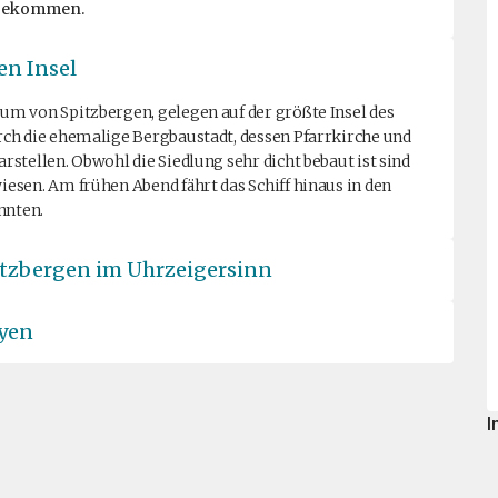
u bekommen.
en Insel
m von Spitzbergen, gelegen auf der größte Insel des
ch die ehemalige Bergbaustadt, dessen Pfarrkirche und
stellen. Obwohl die Siedlung sehr dicht bebaut ist sind
esen. Am frühen Abend fährt das Schiff hinaus in den
nnten.
tzbergen im Uhrzeigersinn
byen
I