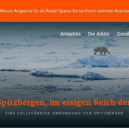
-Minute-Angebote für die Arktis! Sparen Sie bei Ihrem nächsten Abente
Antarktis
Die Arktis
Sond
itzbergen, im eisigen Reich de
Eine vollständige Umrundung von Spitzbergen