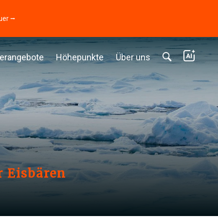
uer ⭢
erangebote
Höhepunkte
Über uns
r Eisbären