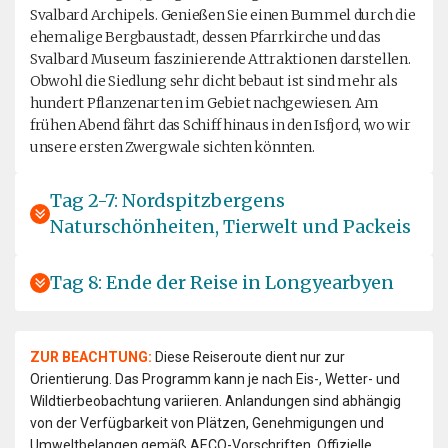
Svalbard Archipels. Genießen Sie einen Bummel durch die
ehemalige Bergbaustadt, dessen Pfarrkirche und das
Svalbard Museum faszinierende Attraktionen darstellen.
Obwohl die Siedlung sehr dicht bebaut ist sind mehr als
hundert Pflanzenarten im Gebiet nachgewiesen. Am
frühen Abend fährt das Schiff hinaus in den Isfjord, wo wir
unsere ersten Zwergwale sichten könnten.
Tag 2-7: Nordspitzbergens
Naturschönheiten, Tierwelt und Packeis
Tag 8: Ende der Reise in Longyearbyen
ZUR BEACHTUNG:
Diese Reiseroute dient nur zur
Orientierung. Das Programm kann je nach Eis-, Wetter- und
Wildtierbeobachtung variieren. Anlandungen sind abhängig
von der Verfügbarkeit von Plätzen, Genehmigungen und
Umweltbelangen gemäß AECO-Vorschriften. Offizielle