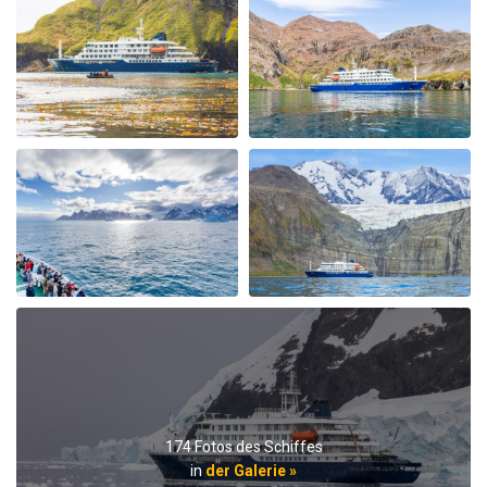
My Second Oceanwide Expedition!
durch John Zingrich
Die Arktis
My August 2025 Arctic adventure was my second trip
with Oceanwide Expeditions. The first was aboard the
Plancius, this trip aboard the Hondius. It was no
surprise that this trip far exceeded all expectations for
comfort, delicious meals, and exciting adventures
ashore. The top notch expedition staff is knowledgable
and professional citing detailed information about
wildlife, terrain, and other aspects of the environment.
Daily lectures were informative and captivating.
Additionally, interactions with all other crew, dining,
and staff members were friendly and professional
delivering a first class experience. All are true
professionals. When the voyage ended, disembarking
174 Fotos des Schiffes
the ship included lots of hugs and a few tears amongst
in
der Galerie »