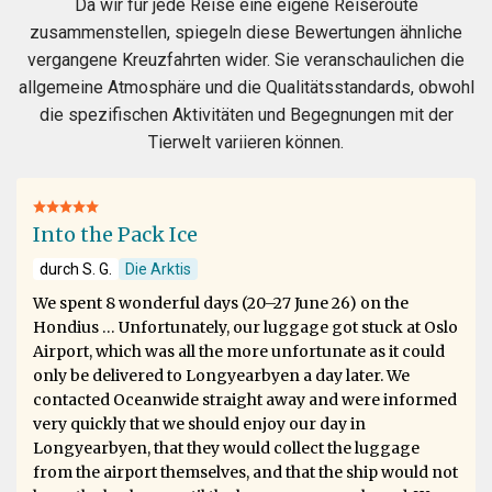
Da wir für jede Reise eine eigene Reiseroute
zusammenstellen, spiegeln diese Bewertungen ähnliche
vergangene Kreuzfahrten wider. Sie veranschaulichen die
allgemeine Atmosphäre und die Qualitätsstandards, obwohl
die spezifischen Aktivitäten und Begegnungen mit der
Tierwelt variieren können.
Into the Pack Ice
durch S. G.
Die Arktis
We spent 8 wonderful days (20–27 June 26) on the
Hondius … Unfortunately, our luggage got stuck at Oslo
Airport, which was all the more unfortunate as it could
only be delivered to Longyearbyen a day later. We
contacted Oceanwide straight away and were informed
very quickly that we should enjoy our day in
Longyearbyen, that they would collect the luggage
from the airport themselves, and that the ship would not