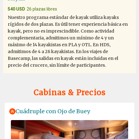
definitely the best in the business! My goal was to
witness a polar bear in the wild, and while I know
540 USD
26 plazas libres
viewing wildlife can be hit or miss, the Oceanwide
Nuestro programa estándar de kayak utiliza kayaks
Expedition team delivered us a once in a lifetime
rígidos de dos plazas. Es útil tener experiencia básica en
experience, thanks to the skillful eyes and the team's
kayak, pero no es imprescindible. Como actividad
determination. How anyone could spot a polar bear in a
complementaria, admitimos un mínimo de 4 y un
somewhat foggy ice packed landscape is beyond
máximo de 14 kayakistas en PLA y OTL. En HDS,
anyone's imagination, but once spotted, the captain did
admitimos de 4 a 28 kayakistas. En los viajes de
the impossible to make viewing the King of the Arctic a
Basecamp, las salidas en kayak están incluidas en el
reality. It was truly the highlight of the trip. Thank you
precio del crucero, sin límite de participantes.
Oceanwide Expeditions!
Cabinas & Precios
Cuádruple con Ojo de Buey
Outstanding
por Mary Maguire
El Ártico