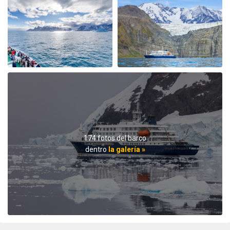
My August 2025 Arctic adventure was my second trip
with Oceanwide Expeditions. The first was aboard the
Plancius, this trip aboard the Hondius. It was no
surprise that this trip far exceeded all expectations for
comfort, delicious meals, and exciting adventures
ashore. The top notch expedition staff is knowledgable
and professional citing detailed information about
wildlife, terrain, and other aspects of the environment.
Daily lectures were informative and captivating.
Additionally, interactions with all other crew, dining,
and staff members were friendly and professional
delivering a first class experience. All are true
professionals. When the voyage ended, disembarking
174 fotos del barco
the ship included lots of hugs and a few tears amongst
dentro
la galería »
staff and passengers. It was indeed a very fine
adventure. In my estimation there is no finer fleet of
ships that are staffed with friendly, professional
personnel. I hope to travel with Oceanwide expeditions
again. John Zingrich