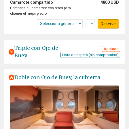
Camarote compartido
4800 USD
course many thamks to Expeditie leader Chris and his
Comparta su camarote con otros para
team for all the times to bring us on land or make a
obtener el mejor precio.
zodiac cruise with us. They all are experts in guiding
Reserve
this trip and telling us every thing we wanted to know. I
had a great time with a lot to do and to see. And verry
good food, served by a ferry friendly crew.
Triple con Ojo de
Agotado
Buey
Lista de espera (sin compromiso)
Doble con Ojo de Buey, la cubierta