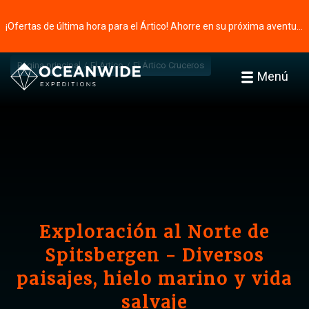
¡Ofertas de última hora para el Ártico! Ahorre en su próxima aventura ⭢
Página principal
El Ártico
El Ártico Cruceros
Menú
Exploración al Norte de
Spitsbergen - Diversos
paisajes, hielo marino y vida
salvaje