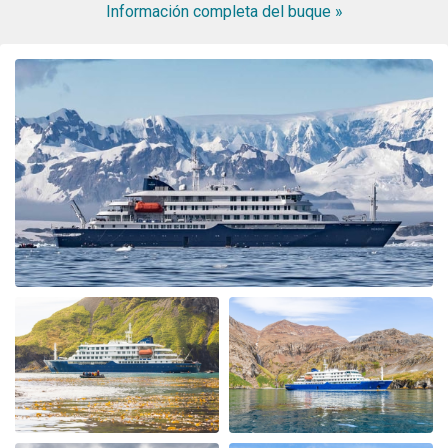
Información completa del buque »
ongeloofelijke ervaring
My Second Oceanwide Expedition!
por John Zingrich
El Ártico