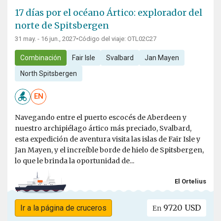
17 días por el océano Ártico: explorador del
norte de Spitsbergen
31 may. - 16 jun., 2027
•
Código del viaje: OTL02C27
Combinación
Fair Isle
Svalbard
Jan Mayen
North Spitsbergen
EN
Navegando entre el puerto escocés de Aberdeen y
nuestro archipiélago ártico más preciado, Svalbard,
esta expedición de aventura visita las islas de Fair Isle y
Jan Mayen, y el increíble borde de hielo de Spitsbergen,
lo que le brinda la oportunidad de...
El Ortelius
9720 USD
Ir a la página de cruceros
En