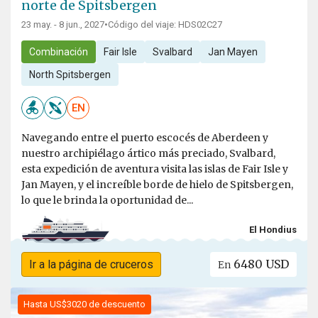
norte de Spitsbergen
23 may. - 8 jun., 2027
•
Código del viaje: HDS02C27
Combinación
Fair Isle
Svalbard
Jan Mayen
North Spitsbergen
EN
Navegando entre el puerto escocés de Aberdeen y
nuestro archipiélago ártico más preciado, Svalbard,
esta expedición de aventura visita las islas de Fair Isle y
Jan Mayen, y el increíble borde de hielo de Spitsbergen,
lo que le brinda la oportunidad de...
El Hondius
6480 USD
Ir a la página de cruceros
En
Hasta US$3020 de descuento