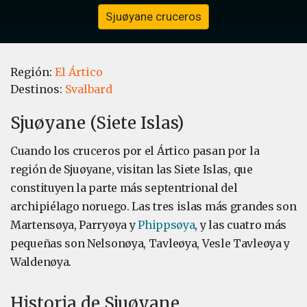
Sjuøyane cruceros
Región:
El Ártico
Destinos:
Svalbard
Sjuøyane (Siete Islas)
Cuando los cruceros por el Ártico pasan por la
región de Sjuøyane, visitan las Siete Islas, que
constituyen la parte más septentrional del
archipiélago noruego. Las tres islas más grandes son
Martensøya, Parryøya y
Phippsøya
, y las cuatro más
pequeñas son Nelsonøya, Tavleøya, Vesle Tavleøya y
Waldenøya.
Historia de Sjuøyane