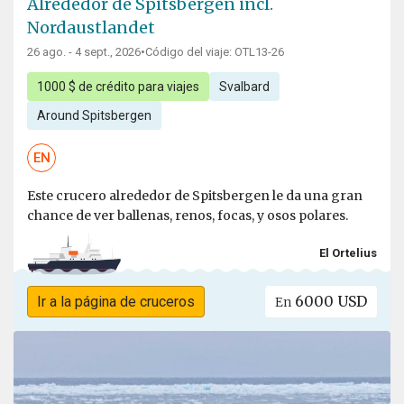
Alrededor de Spitsbergen incl.
Nordaustlandet
26 ago. - 4 sept., 2026
•
Código del viaje: OTL13-26
1000 $ de crédito para viajes
Svalbard
Around Spitsbergen
EN
Este crucero alrededor de Spitsbergen le da una gran
chance de ver ballenas, renos, focas, y osos polares.
El Ortelius
6000 USD
Ir a la página de cruceros
En