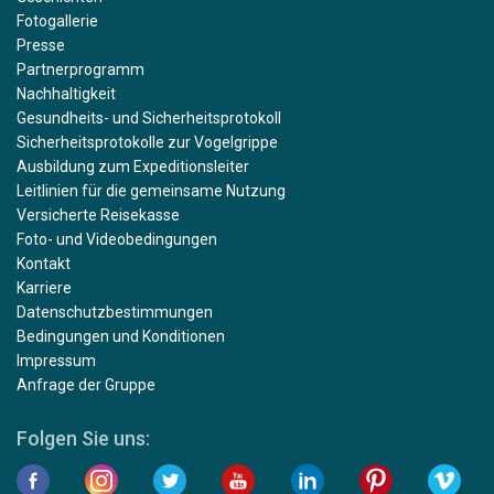
Fotogallerie
Presse
Partnerprogramm
Nachhaltigkeit
Gesundheits- und Sicherheitsprotokoll
Sicherheitsprotokolle zur Vogelgrippe
Ausbildung zum Expeditionsleiter
Leitlinien für die gemeinsame Nutzung
Versicherte Reisekasse
Foto- und Videobedingungen
Kontakt
Karriere
Datenschutzbestimmungen
Bedingungen und Konditionen
Impressum
Anfrage der Gruppe
Folgen Sie uns: