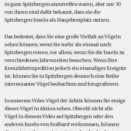
in ganz Spitzbergen anzutreffen waren, aber nur 30
von ihnen sind dafür bekannt, dass sie die
Spitzbergen-Inseln als Hauptbrutplatz nutzen.
Das bedeutet, dass Sie eine große Vielfalt an Vögeln
sehen können, wenn Sie mehr als einmal nach
Spitzbergen reisen, vor allem, wenn Sie die Inseln zu
verschiedenen Jahreszeiten besuchen. Wenn Ihre
Kreuzfahrtexpedition jedoch ein einmaliges Ereignis
ist, können Sie in Spitzbergen dennoch eine Reihe
interessanter Vögel beobachten und fotografieren.
In unserem Video Vögel der Arktis können Sie einige
dieser Vögel in Aktion sehen. Obwohl nicht alle
Vögel in diesem Video auf Spitzbergen oder den
anderen Inseln von Svalbard vorkommen, können