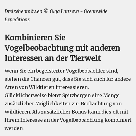
Dreizehenmöwen © Olga Lartseva - Oceanwide
Expeditions
Kombinieren Sie
Vogelbeobachtung mit anderen
Interessen an der Tierwelt
Wenn Sie ein begeisterter Vogelbeobachter sind,
stehen die Chancen gut, dass Sie sich auch für andere
Arten von Wildtieren interessieren.
Glücklicherweise bietet Spitzbergen eine Menge
zusätzlicher Möglichkeiten zur Beobachtung von
Wildtieren. Als zusätzlicher Bonus kann dies oft mit
Ihrem Interesse an der Vogelbeobachtung kombiniert
werden.