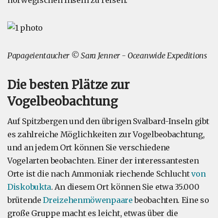
norwegischen Inseln zu reisen.
Papageientaucher © Sara Jenner - Oceanwide Expeditions
Die besten Plätze zur
Vogelbeobachtung
Auf Spitzbergen und den übrigen Svalbard-Inseln gibt
es zahlreiche Möglichkeiten zur Vogelbeobachtung,
und an jedem Ort können Sie verschiedene
Vogelarten beobachten. Einer der interessantesten
Orte ist die nach Ammoniak riechende Schlucht
von
Diskobukta
. An diesem Ort können Sie etwa 35.000
brütende
Dreizehenmöwenpaare
beobachten. Eine so
große Gruppe macht es leicht, etwas über die