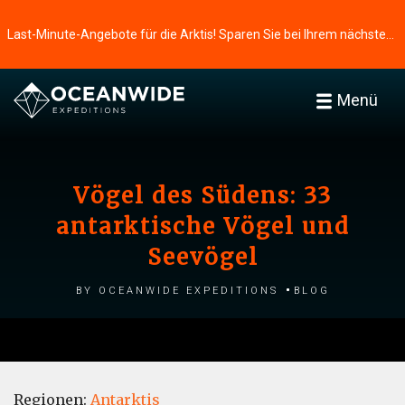
Last-Minute-Angebote für die Arktis! Sparen Sie bei Ihrem nächsten Abenteuer ⭢
Menü
Vögel des Südens: 33
antarktische Vögel und
Seevögel
by Oceanwide Expeditions
Blog
Regionen:
Antarktis