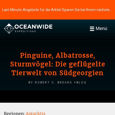
Last-Minute-Angebote für die Arktis! Sparen Sie bei Ihrem nächsten Abenteuer ⭢
Menü
Pinguine, Albatrosse,
Sturmvögel: Die geflügelte
Tierwelt von Südgeorgien
by Robert C. Brears
Blog
Regionen:
Antarktis