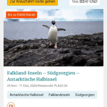
11150 USD
Zur Kreuzfahrt-Seite gehen
Von
Bis zu $5600 Rabatt
Falkland-Inseln – Südgeorgien –
Antarktische Halbinsel
23 Nov - 11 Dez, 2026
•
Reisecode: PLA23-26
Antarktische Halbinsel
Falklandinseln
Südgeorgien
EN