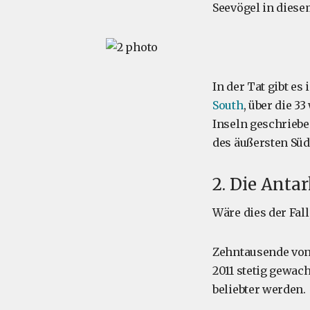
Seevögel in diesem
In der Tat gibt es
South
, über die 3
Inseln geschrieben
des äußersten Süd
2. Die Antar
Wäre dies der Fall
Zehntausende von 
2011 stetig gewac
beliebter werden.