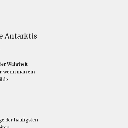
e Antarktis
.
 der Wahrheit
ber wenn man ein
ilde
ige der häufigsten
iten