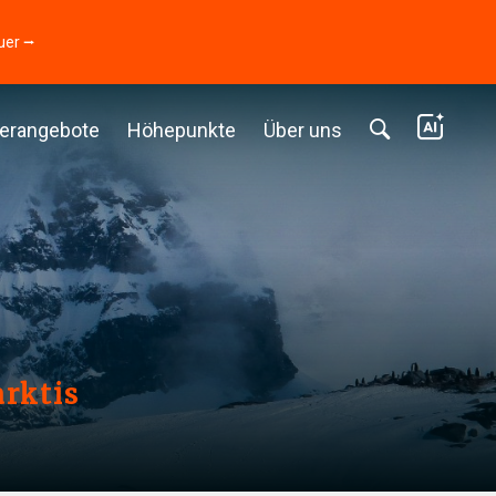
uer ⭢
erangebote
Höhepunkte
Über uns
rktis