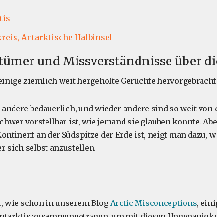
tis
reis,
Antarktische Halbinsel
tümer und Missverständnisse über di
 einige ziemlich weit hergeholte Gerüchte hervorgebracht
g, andere bedauerlich, und wieder andere sind so weit von
 schwer vorstellbar ist, wie jemand sie glauben konnte. A
ontinent an der Südspitze der Erde ist, neigt man dazu, w
r sich selbst anzustellen.
r, wie schon in unserem Blog
Arctic Misconceptions
, ein
Antarktis zusammengetragen, um mit diesen Ungenauigke