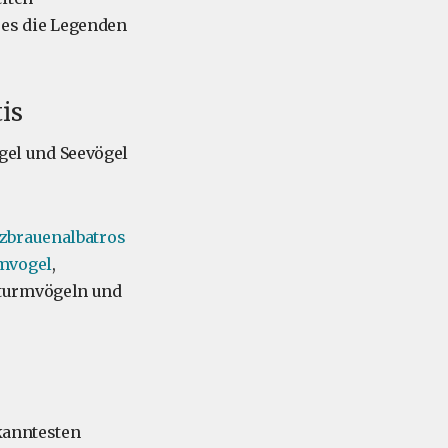
s es die Legenden
is
ögel und Seevögel
zbrauenalbatros
mvogel
,
sturmvögeln und
ekanntesten