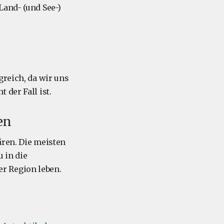
Land- (und See-)
greich, da wir uns
 der Fall ist.
en
ären. Die meisten
 in die
r Region leben.