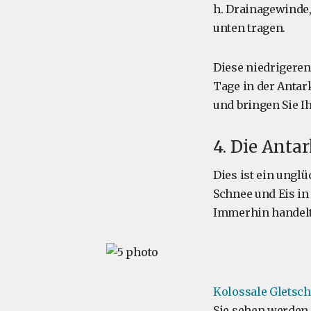
h. Drainagewinde,
unten tragen.
Diese niedrigere
Tage in der Antar
und bringen Sie I
4. Die Anta
Dies ist ein unglü
Schnee und Eis in 
Immerhin handelt 
Kolossale Gletsch
Sie sehen werden.