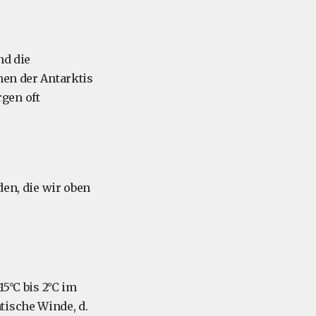
nd die
nen der Antarktis
gen oft
den, die wir oben
15°C bis 2°C im
tische Winde, d.