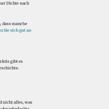
her Dichte nach
n, dass manche
n Sie sich gut an
rktis gibt es
eschichte.
 nicht alles, was
 schneebedeckte