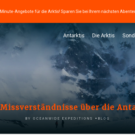
-Minute-Angebote für die Arktis! Sparen Sie bei Ihrem nächsten Abente
Antarktis
Die Arktis
Sond
 Missverständnisse über die Anta
by Oceanwide Expeditions
Blog