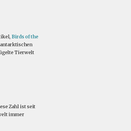
tikel,
Birds of the
ubantarktischen
lügelte Tierwelt
se Zahl ist seit
rwelt immer