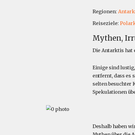
Regionen:
Antark
Reiseziele:
Polark
Mythen, Irr
Die Antarktis hat
Einige sind lusti
entfernt, dass es
selten besuchter K
Spekulationen übe
Deshalb haben wi
Mythen über die 