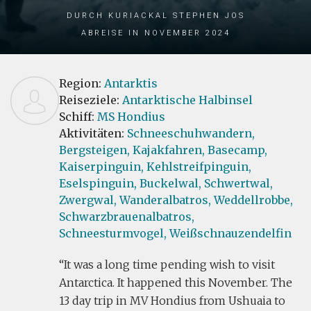
durch Kuriackal Stephen Jos
Abreise in November 2024
Region:
Antarktis
Reiseziele:
Antarktische Halbinsel
Schiff:
MS Hondius
Aktivitäten:
Schneeschuhwandern,
Bergsteigen,
Kajakfahren,
Basecamp,
Kaiserpinguin,
Kehlstreifpinguin,
Eselspinguin,
Buckelwal,
Schwertwal,
Zwergwal,
Wanderalbatros,
Weddellrobbe,
Schwarzbrauenalbatros,
Schneesturmvogel,
Weißschnauzendelfin
It was a long time pending wish to visit
Antarctica. It happened this November. The
13 day trip in MV Hondius from Ushuaia to