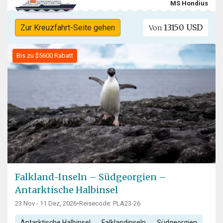
MS Hondius
13150 USD
Zur Kreuzfahrt-Seite gehen
Von
Bis zu $5600 Rabatt
Falkland-Inseln – Südgeorgien –
Antarktische Halbinsel
23 Nov - 11 Dez, 2026
•
Reisecode: PLA23-26
Antarktische Halbinsel
Falklandinseln
Südgeorgien