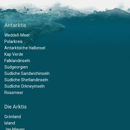
Antarktis
Weddell-Meer
Polarkreis
Antarktische Halbinsel
Kap Verde
Falklandinseln
Südgeorgien
Südliche Sandwichinseln
Südliche Shetlandinseln
Südliche Orkneyinseln
Rossmeer
Die Arktis
Grönland
Island
Jan Mayen