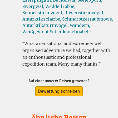
Eselspinguin,
Buckelwal,
Seeleopard,
Zwergwal,
Weddellrobbe,
Schneesturmvogel,
Riesensturmvogel,
Antarktikscharbe,
Schmarotzerraubmöwe,
Antarktiksturmvogel,
Wandern,
Weißgesicht-Scheidenschnabel
What a sensational and extremely well
organised adventure we had, together with
an enthousiastic and professional
expedition team. Many many thanks!
Auf einer unserer Reisen gewesen?
Bewertung schreiben
Ähnliche Reisen