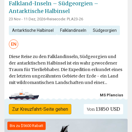
Falkland-Inseln – Südgeorgien –
Antarktische Halbinsel
23 Nov - 11 Dez, 2026
•
Reisecode: PLA23-26
Antarktische Halbinsel
Falklandinseln
Südgeorgien
EN
Diese Reise zu den Falklandinseln, Südgeorgien und
der antarktischen Halbinsel ist ein wahr gewordener
Traum für Tierliebhaber. Die Expedition erkundet eines
der letzten ungezähmten Gebiete der Erde - ein Land
mit wildromantischen Landschaften und einer...
MS Plancius
13850 USD
Zur Kreuzfahrt-Seite gehen
Von
Bis zu $5600 Rabatt