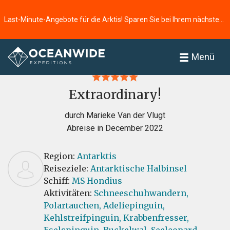
Last-Minute-Angebote für die Arktis! Sparen Sie bei Ihrem nächsten Abenteuer ⭢
Startseite
Bewertungen
Menü
Extraordinary!
durch Marieke Van der Vlugt
Abreise in December 2022
Region:
Antarktis
Reiseziele:
Antarktische Halbinsel
Schiff:
MS Hondius
Aktivitäten:
Schneeschuhwandern,
Polartauchen,
Adeliepinguin,
Kehlstreifpinguin,
Krabbenfresser,