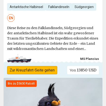
Antarktische Halbinsel
Falklandinseln
Südgeorgien
EN
Diese Reise zu den Falklandinseln, Südgeorgien und
der antarktischen Halbinsel ist ein wahr gewordener
Traum für Tierliebhaber. Die Expedition erkundet eines
der letzten ungezähmten Gebiete der Erde - ein Land
mit wildromantischen Landschaften und einer...
MS Plancius
13850 USD
Zur Kreuzfahrt-Seite gehen
Von
Bis zu $5600 Rabatt