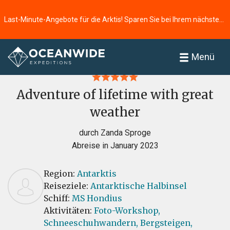
Last-Minute-Angebote für die Arktis! Sparen Sie bei Ihrem nächsten Abenteuer ⭢
Startseite
Bewertungen
Menü
Adventure of lifetime with great
weather
durch Zanda Sproge
Abreise in January 2023
Region:
Antarktis
Reiseziele:
Antarktische Halbinsel
Schiff:
MS Hondius
Aktivitäten:
Foto-Workshop,
Schneeschuhwandern,
Bergsteigen,