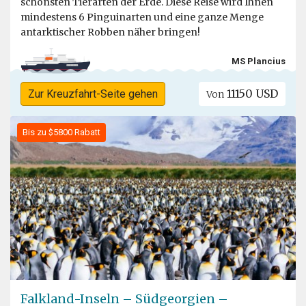
schönsten Tierarten der Erde. Diese Reise wird Ihnen
mindestens 6 Pinguinarten und eine ganze Menge
antarktischer Robben näher bringen!
MS Plancius
11150 USD
Zur Kreuzfahrt-Seite gehen
Von
Bis zu $5800 Rabatt
Falkland-Inseln – Südgeorgien –