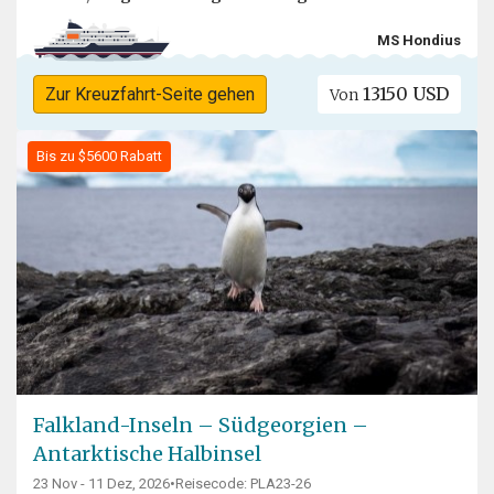
MS Hondius
13150 USD
Zur Kreuzfahrt-Seite gehen
Von
Bis zu $5600 Rabatt
Falkland-Inseln – Südgeorgien –
Antarktische Halbinsel
23 Nov - 11 Dez, 2026
•
Reisecode: PLA23-26