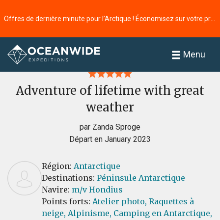
Offres de dernière minute pour l’Arctique ! Économisez sur votre prochaine aventure ⭢
Accueil
Commentaires
Menu
Adventure of lifetime with great
weather
par Zanda Sproge
Départ en January 2023
Région:
Antarctique
Destinations:
Péninsule Antarctique
Navire:
m/v Hondius
Points forts:
Atelier photo,
Raquettes à
neige,
Alpinisme,
Camping en Antarctique,