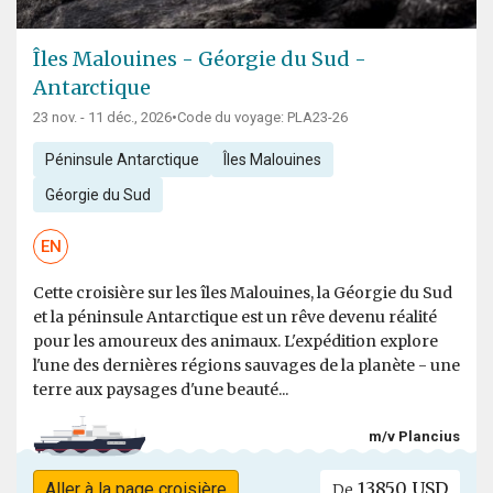
Îles Malouines - Géorgie du Sud -
Antarctique
23 nov. - 11 déc., 2026
•
Code du voyage: PLA23-26
Péninsule Antarctique
Îles Malouines
Géorgie du Sud
EN
Cette croisière sur les îles Malouines, la Géorgie du Sud
et la péninsule Antarctique est un rêve devenu réalité
pour les amoureux des animaux. L'expédition explore
l'une des dernières régions sauvages de la planète - une
terre aux paysages d'une beauté...
m/v Plancius
13850 USD
Aller à la page croisière
De