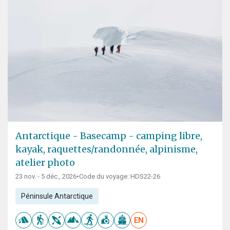
Antarctique - Basecamp - camping libre,
kayak, raquettes/randonnée, alpinisme,
atelier photo
23 nov. - 5 déc., 2026
•
Code du voyage: HDS22-26
Péninsule Antarctique
EN