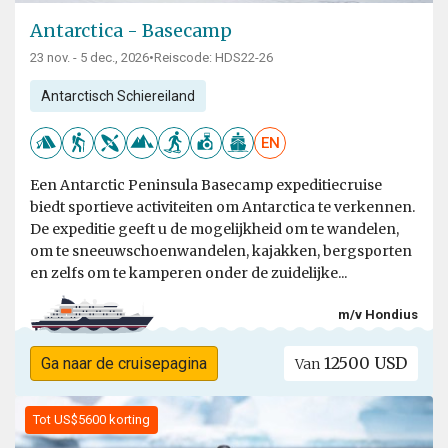
Antarctica - Basecamp
23 nov. - 5 dec., 2026
•
Reiscode: HDS22-26
Antarctisch Schiereiland
EN
Een Antarctic Peninsula Basecamp expeditiecruise
biedt sportieve activiteiten om Antarctica te verkennen.
De expeditie geeft u de mogelijkheid om te wandelen,
om te sneeuwschoenwandelen, kajakken, bergsporten
en zelfs om te kamperen onder de zuidelijke...
m/v Hondius
12500 USD
Ga naar de cruisepagina
Van
Tot US$5600 korting