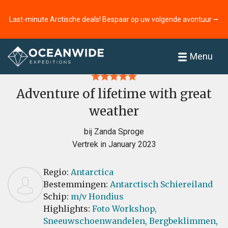
Last-minute Arctische deals! Bespaar op uw volgende avontuur ⭢
Home
Recensies
Menu
Adventure of lifetime with great
weather
bij Zanda Sproge
Vertrek in January 2023
Regio:
Antarctica
Bestemmingen:
Antarctisch Schiereiland
Schip:
m/v Hondius
Highlights:
Foto Workshop,
Sneeuwschoenwandelen,
Bergbeklimmen,