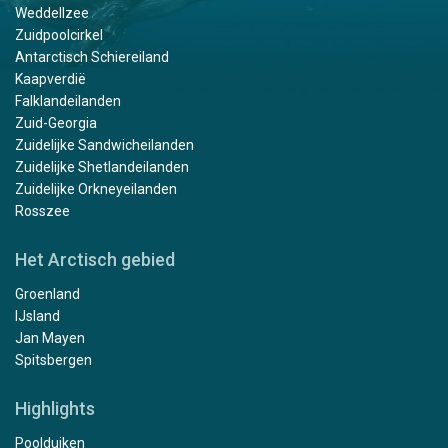
Weddellzee
Zuidpoolcirkel
Antarctisch Schiereiland
Kaapverdië
Falklandeilanden
Zuid-Georgia
Zuidelijke Sandwicheilanden
Zuidelijke Shetlandeilanden
Zuidelijke Orkneyeilanden
Rosszee
Het Arctisch gebied
Groenland
IJsland
Jan Mayen
Spitsbergen
Highlights
Poolduiken