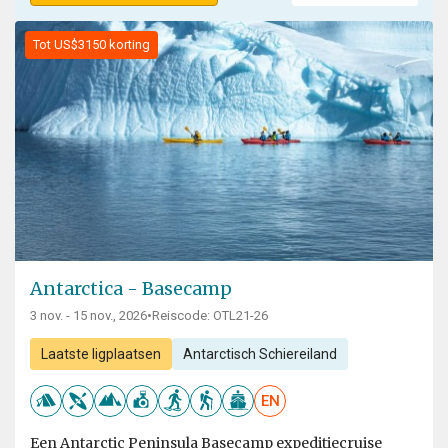
Tot US$3150 korting
Antarctica - Basecamp
3 nov. - 15 nov., 2026
•
Reiscode: OTL21-26
Laatste ligplaatsen
Antarctisch Schiereiland
EN
Een Antarctic Peninsula Basecamp expeditiecruise