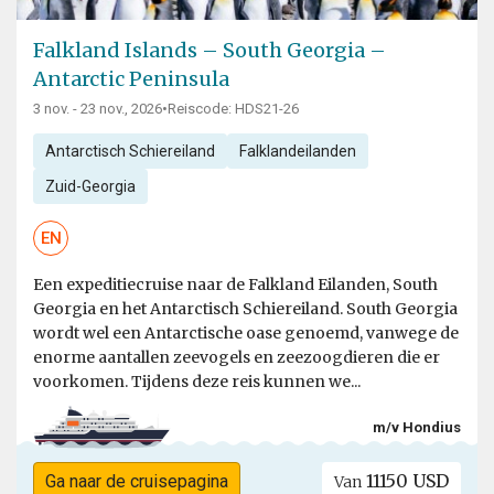
Falkland Islands – South Georgia –
Antarctic Peninsula
3 nov. - 23 nov., 2026
•
Reiscode: HDS21-26
Antarctisch Schiereiland
Falklandeilanden
Zuid-Georgia
EN
Een expeditiecruise naar de Falkland Eilanden, South
Georgia en het Antarctisch Schiereiland. South Georgia
wordt wel een Antarctische oase genoemd, vanwege de
enorme aantallen zeevogels en zeezoogdieren die er
voorkomen. Tijdens deze reis kunnen we...
m/v Hondius
11150 USD
Ga naar de cruisepagina
Van