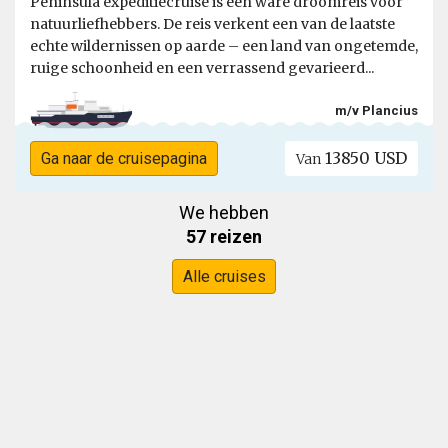
Peninsula expeditiecruise is een ware droomreis voor
natuurliefhebbers. De reis verkent een van de laatste
echte wildernissen op aarde – een land van ongetemde,
ruige schoonheid en een verrassend gevarieerd...
m/v Plancius
13850 USD
Ga naar de cruisepagina
Van
We hebben
57 reizen
Alle cruises