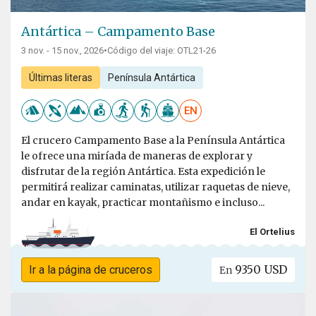
Antártica – Campamento Base
3 nov. - 15 nov., 2026
•
Código del viaje: OTL21-26
Últimas literas
Península Antártica
EN
El crucero Campamento Base a la Península Antártica
le ofrece una miríada de maneras de explorar y
disfrutar de la región Antártica. Esta expedición le
permitirá realizar caminatas, utilizar raquetas de nieve,
andar en kayak, practicar montañismo e incluso...
El Ortelius
9350 USD
Ir a la página de cruceros
En