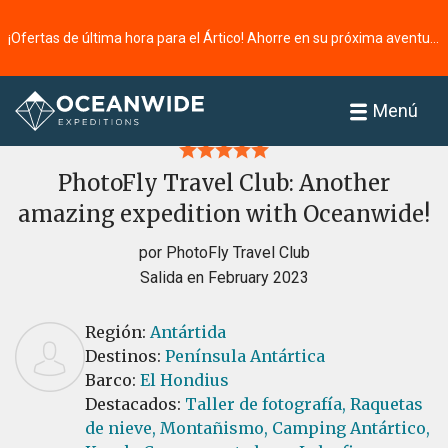
¡Ofertas de última hora para el Ártico! Ahorre en su próxima aventura ⭢
Página principal
Reseñas
Menú
PhotoFly Travel Club: Another
amazing expedition with Oceanwide!
por PhotoFly Travel Club
Salida en February 2023
Región:
Antártida
Destinos:
Península Antártica
Barco:
El Hondius
Destacados:
Taller de fotografía,
Raquetas
de nieve,
Montañismo,
Camping Antártico,