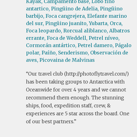
Kayak,
Campamento base,
Lobo fino
antartico,
Pingüino de Adelia,
Pingüino
barbijo,
Foca cangrejera,
Elefante marino
del sur,
Pingüino juanito,
Yubarta,
Orca,
Foca leopardo,
Rorcual aliblanco,
Albatros
errante,
Foca de Weddell,
Petrel níveo,
Cormorán antártico,
Petrel damero,
Págalo
polar,
Paíño,
Senderismo,
Observación de
aves,
Picovaina de Malvinas
Our travel club (http://photoflytravel.com/)
has been taking groups to Antarctica with
Oceanwide for over 4 years and we cannot
recommend them enough. The stunning
ships, food, expedition staff, crew, &
experiences are 5 star across the board. One
of our best partners.