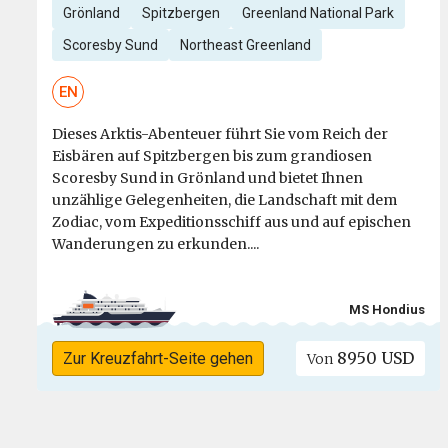
Grönland
Spitzbergen
Greenland National Park
Scoresby Sund
Northeast Greenland
EN
Dieses Arktis-Abenteuer führt Sie vom Reich der
Eisbären auf Spitzbergen bis zum grandiosen
Scoresby Sund in Grönland und bietet Ihnen
unzählige Gelegenheiten, die Landschaft mit dem
Zodiac, vom Expeditionsschiff aus und auf epischen
Wanderungen zu erkunden....
MS Hondius
8950 USD
Zur Kreuzfahrt-Seite gehen
Von