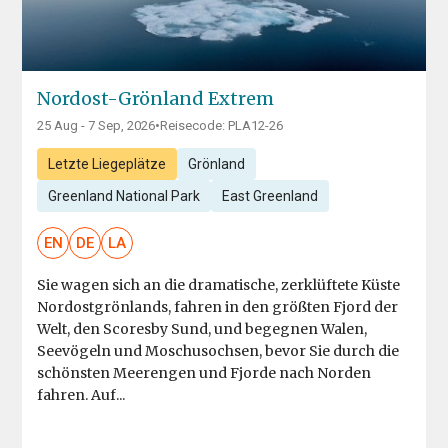
Nordost-Grönland Extrem
25 Aug - 7 Sep, 2026
•
Reisecode: PLA12-26
Letzte Liegeplätze
Grönland
Greenland National Park
East Greenland
EN
DE
LA
Sie wagen sich an die dramatische, zerklüftete Küste
Nordostgrönlands, fahren in den größten Fjord der
Welt, den Scoresby Sund, und begegnen Walen,
Seevögeln und Moschusochsen, bevor Sie durch die
schönsten Meerengen und Fjorde nach Norden
fahren. Auf...