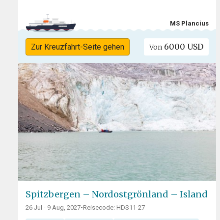
MS Plancius
6000 USD
Zur Kreuzfahrt-Seite gehen
Von
Spitzbergen – Nordostgrönland – Island
26 Jul - 9 Aug, 2027
•
Reisecode: HDS11-27