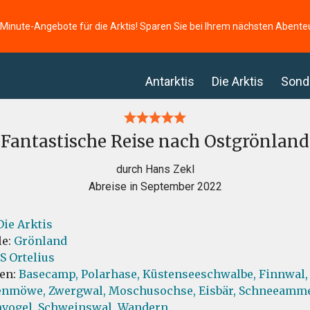
-Minute-Angebote für die Arktis! Sparen Sie bei Ihrem nächsten Abente
Antarktis
Die Arktis
Sond
Fantastische Reise nach Ostgrönland
durch Hans Zekl
Abreise in September 2022
Die Arktis
le:
Grönland
S Ortelius
ten:
Basecamp,
Polarhase,
Küstenseeschwalbe,
Finnwal,
enmöwe,
Zwergwal,
Moschusochse,
Eisbär,
Schneeamme
vogel,
Schweinswal,
Wandern