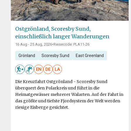
Ostgrönland, Scoresby Sund,
einschließlich langer Wanderungen
16 Aug - 25 Aug, 2026
•
Reisecode: PLA11-26
Grönland
Scoresby Sund
East Greenland
EN
DE
LA
Die Kreuzfahrt Ostgrönland - Scoresby Sund
überquert den Polarkreis und führt in die
Heimatgewässer mehrerer Walarten. Auf der Fahrt in
das größte und tiefste Fjordsystem der Welt werden
riesige Eisberge gesichtet.