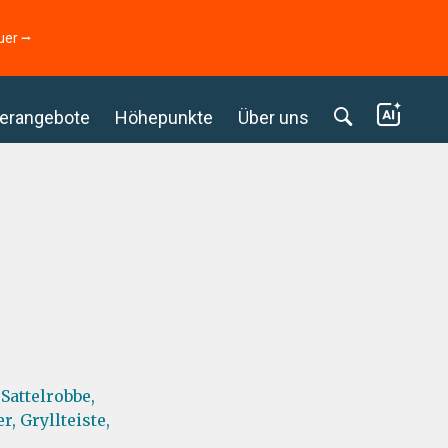
uer ⭢
erangebote
Höhepunkte
Über uns
Sattelrobbe,
r,
Gryllteiste,