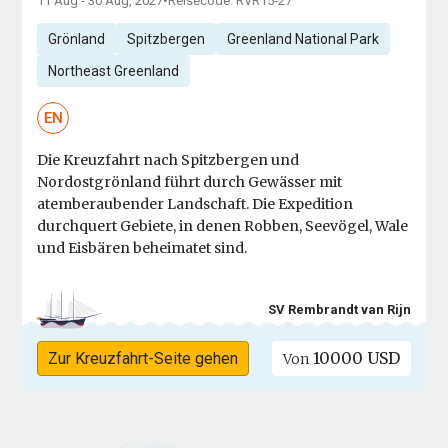
11 Aug - 30 Aug, 2027
•
Reisecode: RVR15-27
Grönland
Spitzbergen
Greenland National Park
Northeast Greenland
EN
Die Kreuzfahrt nach Spitzbergen und
Nordostgrönland führt durch Gewässer mit
atemberaubender Landschaft. Die Expedition
durchquert Gebiete, in denen Robben, Seevögel, Wale
und Eisbären beheimatet sind.
SV Rembrandt van Rijn
10000 USD
Zur Kreuzfahrt-Seite gehen
Von