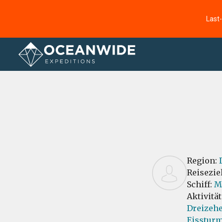
Last
Startseite
Bewertungen
Region:
Reisezie
Schiff:
M
Aktivitä
Dreizeh
Eissturm