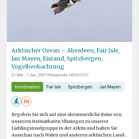
Arktischer Ozean – Aberdeen, Fair Isle,
Jan Mayen, Eisrand, Spitzbergen,
Vogelbeobachtung
21 Mai - 1 Jun, 2027
•
Reisecode: HDS01C27
Kombination
Fair Isle
Spitzbergen
Jan Mayen
EN
Begeben Sie sich auf eine abenteuerliche Reise von
unserem Heimathafen Vlissingen zu unserer
Lieblingsinselgruppe in der Arktis und halten Sie
Ausschau nach Walen und anderen arktischen Land-,