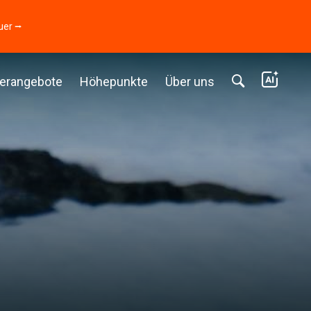
uer ⭢
erangebote
Höhepunkte
Über uns