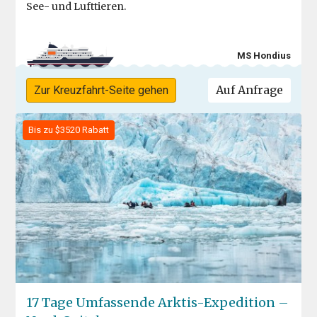
See- und Lufttieren.
MS Hondius
Auf Anfrage
Zur Kreuzfahrt-Seite gehen
Bis zu $3520 Rabatt
17 Tage Umfassende Arktis-Expedition –