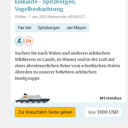
Eiskante - Spitzbergen,
Vogelbeobachtung
23 Mai - 1 Jun, 2027
•
Reisecode: HDS02-27
Fair Isle
Spitzbergen
Jan Mayen
EN
Suchen Sie nach Walen und anderen arktischen
Wildtieren zu Lande, zu Wasser und in der Luft auf
einer abenteuerlichen Reise vom schottischen Hafen
Aberden zu unserer beliebten arktischen
Inselgruppe.
MS Hondius
3300 USD
Zur Kreuzfahrt-Seite gehen
Von