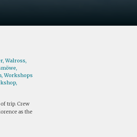
r,
Walross,
smöwe,
,
Workshops
kshop,
of trip. Crew
lorence as the