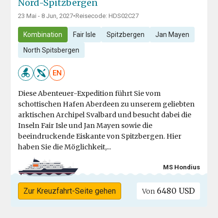
Nord-Spitzbergen
23 Mai - 8 Jun, 2027
•
Reisecode: HDS02C27
Kombination
Fair Isle
Spitzbergen
Jan Mayen
North Spitsbergen
EN
Diese Abenteuer-Expedition führt Sie vom
schottischen Hafen Aberdeen zu unserem geliebten
arktischen Archipel Svalbard und besucht dabei die
Inseln Fair Isle und Jan Mayen sowie die
beeindruckende Eiskante von Spitzbergen. Hier
haben Sie die Möglichkeit,...
MS Hondius
6480 USD
Zur Kreuzfahrt-Seite gehen
Von