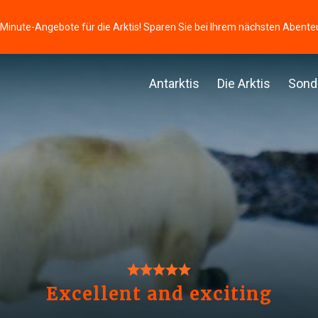
-Minute-Angebote für die Arktis! Sparen Sie bei Ihrem nächsten Abente
Antarktis
Die Arktis
Sond
Excellent and exciting