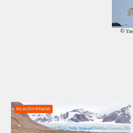
© Yae
Bis zu $3518 Rabatt