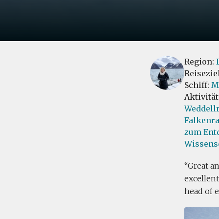
Region:
Reisezie
Schiff:
M
Aktivitä
Weddellr
Falkenr
zum Ent
Wissens
Great an
excellent
head of 