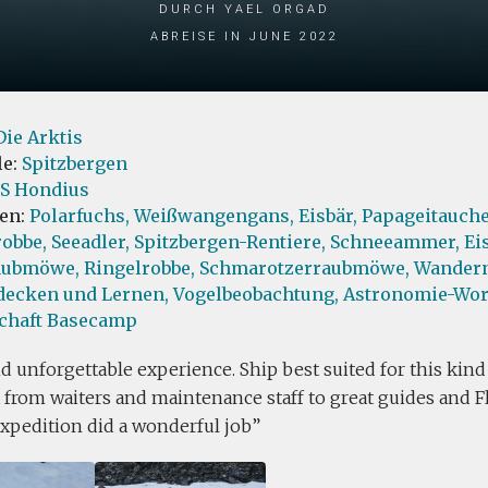
durch Yael Orgad
Abreise in June 2022
Die Arktis
le:
Spitzbergen
S Hondius
ten:
Polarfuchs,
Weißwangengans,
Eisbär,
Papageitauche
obbe,
Seeadler,
Spitzbergen-Rentiere,
Schneeammer,
Ei
aubmöwe,
Ringelrobbe,
Schmarotzerraubmöwe,
Wandern
decken und Lernen,
Vogelbeobachtung,
Astronomie-Wor
chaft Basecamp
d unforgettable experience. Ship best suited for this kind 
 from waiters and maintenance staff to great guides and F
expedition did a wonderful job